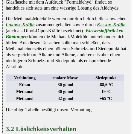
Glasflasche mit dem Aufdruck "Formaldehyd" findet, so
handelt es sich stets um eine wässrige Lösung des Aldehyds.
Die Methanal-Moleküle werden nur durch durch die schwachen
London
-Kräfte
zusammengehalten sowie durch
Keesom
-Kräfte
(auch als Dipol-Dipol-Kräfte bezeichnet).
Wasserstoffbrücken-
Bindungen
können die Methanal-Moleküle untereinander nicht
bilden. Aus diesen Tatsachen sollte man schließen, dass
Methanal einerseits einen höheren Schmelz- und Siedepunkt hat
als vergleichbare Alkane und Alkene, andererseits aber einen
niedrigeren Schmelz- und Siedepunkt als entsprechende
Alkohole.
Verbindung
molare Masse
Siedepunkt
Ethan
30 g/mol
-88,6 ºC
Methanal
30 g/mol
-19 ºC
Methanol
32 g/mol
+65 ºC
Die obige Tabelle bestätigt unsere Vermutung.
3.2 Löslichkeitsverhalten