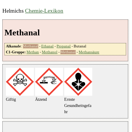
Helmichs
Chemie-Lexikon
Methanal
Alkanale
:
Methanal
-
Ethanal
-
Propanal
- Butanal
C1-Gruppe:
Methan
-
Methanol
-
Methanal
-
Methansäure
Giftig
Ätzend
Ernste
Gesundheitsgefa
hr