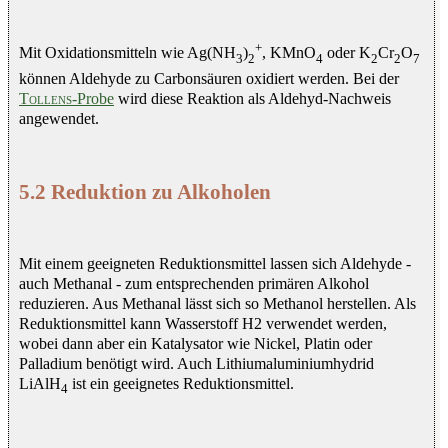
+
Mit Oxidationsmitteln wie Ag(NH
)
, KMnO
oder K
Cr
O
3
2
4
2
2
7
können Aldehyde zu Carbonsäuren oxidiert werden. Bei der
Tollens
-Probe
wird diese Reaktion als Aldehyd-Nachweis
angewendet.
5.2 Reduktion zu Alkoholen
Mit einem geeigneten Reduktionsmittel lassen sich Aldehyde -
auch Methanal - zum entsprechenden primären Alkohol
reduzieren. Aus Methanal lässt sich so Methanol herstellen. Als
Reduktionsmittel kann Wasserstoff H2 verwendet werden,
wobei dann aber ein Katalysator wie Nickel, Platin oder
Palladium benötigt wird. Auch Lithiumaluminiumhydrid
LiAlH
ist ein geeignetes Reduktionsmittel.
4