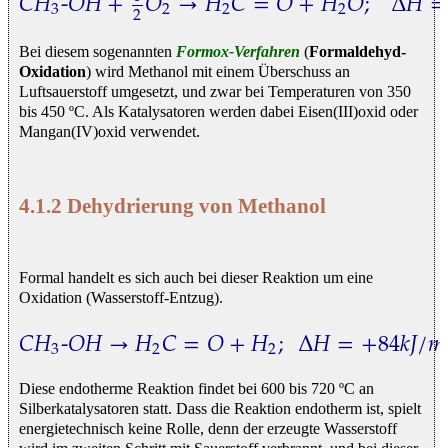
𝐶
𝐻
-
𝑂
𝐻
+
𝑂
→
𝐻
𝐶
=
𝑂
+
𝐻
𝑂
;
Δ
𝐻
=
3
2
2
2
2
C
H
3
-
O
H
+
1
2
O
2
→
H
2
C
=
O
+
H
2
O
;
Δ
H
=
−
159
k
J
/
m
Bei diesem sogenannten
Formox-Verfahren
(
Formaldehyd-
Oxidation
) wird Methanol mit einem Überschuss an
Luftsauerstoff umgesetzt, und zwar bei Temperaturen von 350
bis 450 ºC. Als Katalysatoren werden dabei Eisen(III)oxid oder
Mangan(IV)oxid verwendet.
4.1.2 Dehydrierung von Methanol
Formal handelt es sich auch bei dieser Reaktion um eine
Oxidation (Wasserstoff-Entzug).
𝐶
𝐻
-
𝑂
𝐻
→
𝐻
𝐶
=
𝑂
+
𝐻
;
Δ
𝐻
=
+
84
𝑘
𝐽
/
𝑚
3
2
2
C
H
3
-
O
H
→
H
2
C
=
O
+
H
2
;
Δ
H
=
+
84
k
J
/
m
o
l
Diese endotherme Reaktion findet bei 600 bis 720 ºC an
Silberkatalysatoren statt. Dass die Reaktion endotherm ist, spielt
energietechnisch keine Rolle, denn der erzeugte Wasserstoff