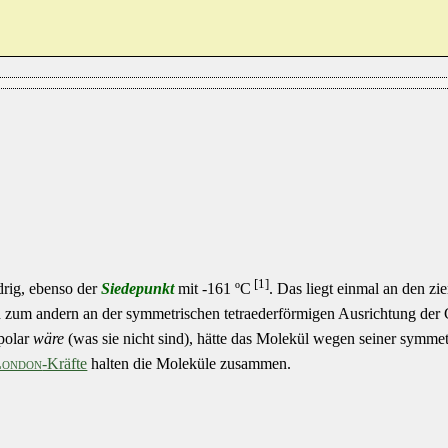
[1]
drig, ebenso der
Siedepunkt
mit -161 ºC
. Das liegt einmal an den zi
zum andern an der symmetrischen tetraederförmigen Ausrichtung der
 polar
wäre
(was sie nicht sind), hätte das Molekül wegen seiner symme
London
-Kräfte
halten die Moleküle zusammen.