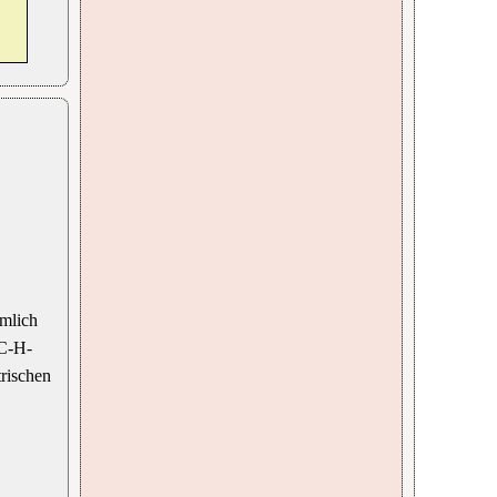
emlich
 C-H-
trischen