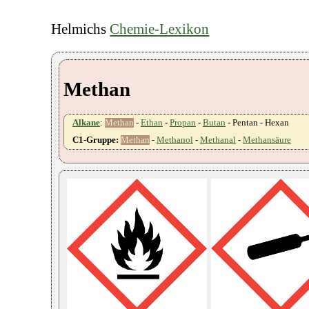
Helmichs
Chemie-Lexikon
Methan
Alkane
:
Methan
-
Ethan
-
Propan
-
Butan
- Pentan - Hexan
C1-Gruppe:
Methan
-
Methanol
-
Methanal
-
Methansäure