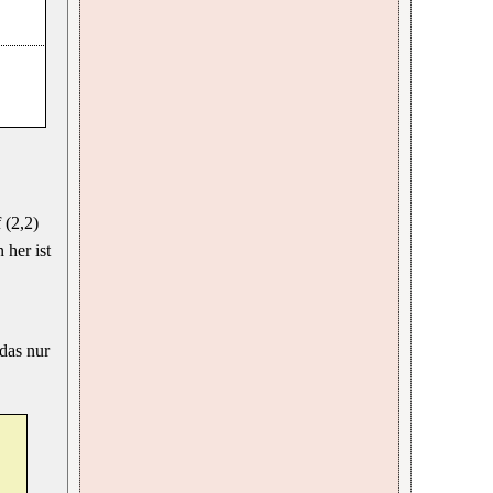
 (2,2)
 her ist
 das nur