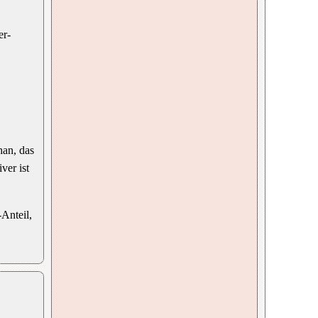
er-
han, das
ver ist
-Anteil,