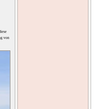
diese
ng von