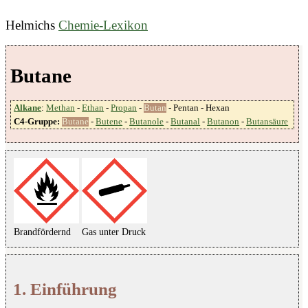
Helmichs
Chemie-Lexikon
Butane
Alkane
:
Methan
-
Ethan
-
Propan
-
Butan
- Pentan - Hexan
C4-Gruppe:
Butane
-
Butene
-
Butanole
-
Butanal
-
Butanon
-
Butansäure
Brandfördernd
Gas unter Druck
1. Einführung