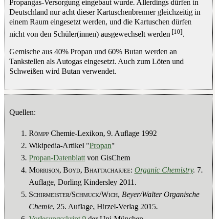
Propangas-Versorgung eingebaut wurde. Allerdings dürfen in
Deutschland nur acht dieser Kartuschenbrenner gleichzeitig in
einem Raum eingesetzt werden, und die Kartuschen dürfen
[10]
nicht von den Schüler(innen) ausgewechselt werden
.
Gemische aus 40% Propan und 60% Butan werden an
Tankstellen als Autogas eingesetzt. Auch zum Löten und
Schweißen wird Butan verwendet.
Quellen:
Römpp
Chemie-Lexikon, 9. Auflage 1992
Wikipedia-Artikel "
Propan
"
Propan-Datenblatt
von GisChem
Morrison
,
Boyd
,
Bhattacharjee
:
Organic Chemistry
.
7.
Auflage, Dorling Kindersley 2011.
Schirmeister/Schmuck/Wich
,
Beyer/Walter Organische
Chemie
, 25. Auflage, Hirzel-Verlag 2015.
Vorlesungsskript 9
der Uni-München