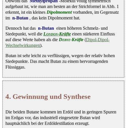
Obwohl das
Methylpropan
-Molekül völlig symmetrisch
aufgebaut ist, wie man am besten an der Strichformel in Abb. 1
erkennt, ist ein kleines
Dipolmoment
vorhanden, im Gegensatz
im
n-Butan
, das kein Dipolmoment hat.
Dennoch hat das
n-Butan
einen höheren Schmelz- und
Siedepunkt, weil die
London
-Kräfte
einen stärkeren Einfluss
auf diese Werte haben als die
Debye
-Kräfte
(
Dipol-Dipol-
Wechselwirkungen
).
Butan ist sehr leicht zu verflüssigen, wegen der relativ hohen
Siedepunkte. Das macht Butan zu einem hervorragenden
Flüssiggas.
4. Gewinnung und Synthese
Die beiden Butane kommen im Erdöl und in geringen Spuren
im Erdgas vor, das industriell eingesetzte Butan wird
hauptsächlich bei der Erdöldestillation erzeugt.