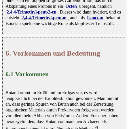
bildet sich ein doppelt so großes Carbenium-Ion, das durch
Abspaltung eines Protons in ein
Octen
übergeht, nämlich
2,4,4-Trimethyl-pent-2-en
. Dieses wird dann hydriert, und es
entsteht
2,4,4-Trimethyl-pentan
, auch als
Isooctan
bekannt.
Isooctan spielt eine wichtige Rolle als klopffester Treibstoff.
6. Vorkommen und Bedeutung
6.1 Vorkommen
Butan kommt im Erdöl und im Erdgas vor, es wird
hauptsächlich bei der Erdöldestillation gewonnen. Man nimmt
an, dass geringe Spuren von Butan auch bei der Zersetzung
organischen Materials durch Prokaryoten freigesetzt werden,
vor allem beim Abbau von Fettsäuren. Andere Forscher haben
herausgefunden, dass Butan von manchen Archaeen als
[9]
Energiequelle genutzt wird, ähnlich wie Methan
.