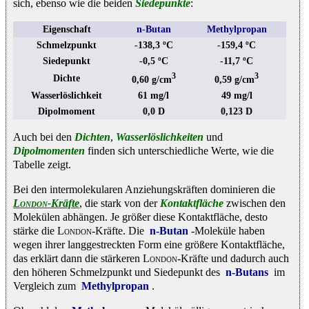
sich, ebenso wie die beiden
Siedepunkte
:
Eigenschaft
n-Butan
Methylpropan
Schmelzpunkt
-138,3 ºC
-159,4 ºC
Siedepunkt
-0,5 ºC
-11,7 ºC
3
3
Dichte
0,60 g/cm
0,59 g/cm
Wasserlöslichkeit
61 mg/l
49 mg/l
Dipolmoment
0,0 D
0,123 D
Auch bei den
Dichten
,
Wasserlöslichkeiten
und
Dipolmomenten
finden sich unterschiedliche Werte, wie die
Tabelle zeigt.
Bei den intermolekularen Anziehungskräften dominieren die
London
-Kräfte
, die stark von der
Kontaktfläche
zwischen den
Molekülen abhängen. Je größer diese Kontaktfläche, desto
stärke die
London
-Kräfte. Die
n-Butan
-Moleküle haben
wegen ihrer langgestreckten Form eine größere Kontaktfläche,
das erklärt dann die stärkeren
London
-Kräfte und dadurch auch
den höheren Schmelzpunkt und Siedepunkt des
n-Butans
im
Vergleich zum
Methylpropan
.