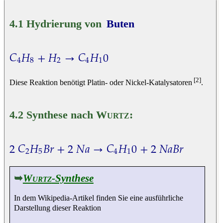
4.1 Hydrierung von
Buten
𝐶
𝐻
+
𝐻
→
𝐶
𝐻
0
4
8
2
4
1
C
4
H
8
+
H
2
→
C
4
H
1
0
[2]
Diese Reaktion benötigt Platin- oder Nickel-Katalysatoren
.
4.2 Synthese nach
Wurtz
:
2
𝐶
𝐻
𝐵
𝑟
+
2
𝑁
𝑎
→
𝐶
𝐻
0
+
2
𝑁
𝑎
𝐵
𝑟
2
5
4
1
2
C
2
H
5
B
r
+
2
N
a
→
C
4
H
1
0
+
2
N
a
B
r
➥
Wurtz
-Synthese
In dem Wikipedia-Artikel finden Sie eine ausführliche
Darstellung dieser Reaktion