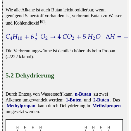
Wie alle Alkane ist auch Butan leicht oxidierbar, wenn
genügend Sauerstoff vorhanden ist, verbrennt Butan zu Wasser
[6]
und Kohlendioxid
:
𝐶
𝐻
+
6
𝑂
→
4
𝐶
𝑂
+
5
𝐻
𝑂
Δ
𝐻
=
−
1
4
10
2
2
2
2
C
4
H
10
+
6
1
2
O
2
→
4
C
O
2
+
5
H
2
O
Δ
H
=
−
2878
k
J
/
Die Verbrennungswärme ist deutlich höher als beim Propan
(-2222 kJ/mol).
5.2 Dehydrierung
Durch Entzug von Wasserstoff kann
n-Butan
zu zwei
Alkenen umgewandelt werden:
1-Buten
und
2-Buten
. Das
Methylpropan
kann durch Dehydrierung in
Methylpropen
umgesetzt werden.