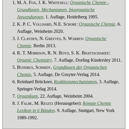
M. A.
Fox
, J. K.
Whitesell
:
Organische Chemie -
Grundlagen, Mechanismen, bioorganische
Anwendungen
. 1. Auflage, Heidelberg 1995.
K. P. C.
Vollhard
, N.E.
Schore
:
Organische Chemie
. 6.
Auflage, Weinheim 2020.
J.
Clayden
, N.
Greeves
, S.
Warren
:
Organische
Chemie
. Berlin 2013.
R. T.
Morrison
, R. N.
Boyd
, S. K.
Bhattacharjee
:
Organic Chemistry
. 7. Auflage, Dorling Kindersley 2011.
Buddrus, Schmidt
,
Grundlagen der Organischen
Chemie
, 5. Auflage, De Gruyter-Verlag 2014.
Reinhard Brückner,
Reaktionsmechanismen
, 3. Auflage,
Springer-Verlag 2014.
Organikum
, 22. Auflage, Weinheim 2004.
J.
Falbe
, M.
Regitz
(Herausgeber):
Römpp Chemie
Lexikon in 6 Bänden
. 9. Auflage, Stuttgart, New York
1989-1992.