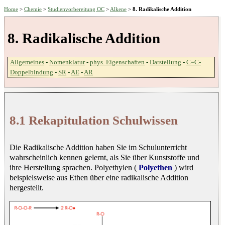
Home
>
Chemie
>
Studienvorbereitung OC
>
Alkene
>
8. Radikalische Addition
8. Radikalische Addition
Allgemeines
-
Nomenklatur
-
phys. Eigenschaften
-
Darstellung
-
C=C-
Doppelbindung
-
SR
-
AE
-
AR
8.1 Rekapitulation Schulwissen
Die Radikalische Addition haben Sie im Schulunterricht
wahrscheinlich kennen gelernt, als Sie über Kunststoffe und
ihre Herstellung sprachen. Polyethylen (
Polyethen
) wird
beispielsweise aus Ethen über eine radikalische Addition
hergestellt.