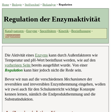
Home
>
Biologie
>
Stoffwechsel
>
Biokatalyse
>
Regulation
Regulation der Enzymaktivität
Katalysatoren
-
Enzyme
-
Spezifitäten
-
Kinetik
-
Beeinflussung
-
Regulation
Die Aktivität eines
Enzyms
kann durch Außenfaktoren wie
Temperatur und pH-Wert beeinflusst werden, wie auf den
vorherigen Seite
bereits ausgeführt wurde. Von einer
Regulation
kann hier jedoch nicht die Rede sein.
Bevor wir nun auf die verschiedenen
Mechanismen
der
reversiblen und irreversiblen Enzymhemmung eingehen, wollen
wir zwei auch für den Schulunterricht wichtige Konzepte
kennen lernen, nämlich die Endprodukthemmung und die
Substratinduktion.