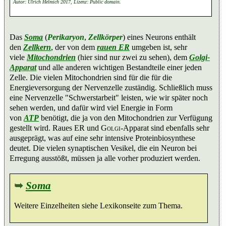
Autor: Ulrich Helmich 2017, Lizenz: Public domain.
Das
Soma
(
Perikaryon
,
Zellkörper
) eines Neurons enthält
den
Zellkern
, der von dem
rauen ER
umgeben ist, sehr
viele
Mitochondrien
(hier sind nur zwei zu sehen), dem
Golgi-
Apparat
und alle anderen wichtigen Bestandteile einer jeden
Zelle. Die vielen Mitochondrien sind für die für die
Energieversorgung der Nervenzelle zuständig. Schließlich muss
eine Nervenzelle "Schwerstarbeit" leisten, wie wir später noch
sehen werden, und dafür wird viel Energie in Form
von
ATP
benötigt, die ja von den Mitochondrien zur Verfügung
gestellt wird. Raues ER und
Golgi
-Apparat sind ebenfalls sehr
ausgeprägt, was auf eine sehr intensive Proteinbiosynthese
deutet. Die vielen synaptischen Vesikel, die ein Neuron bei
Erregung ausstößt, müssen ja alle vorher produziert werden.
➥
Soma
Weitere Einzelheiten siehe Lexikonseite zum Thema.