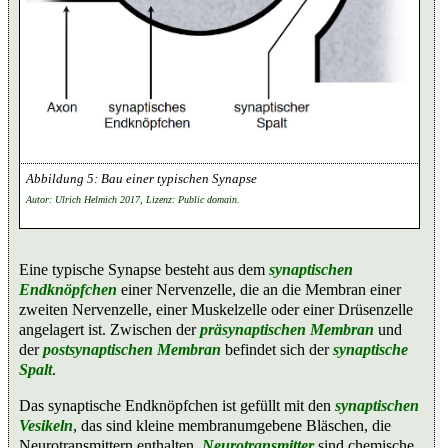
Bau einer typischen Synapse
Autor: Ulrich Helmich 2017, Lizenz: Public domain.
Eine typische Synapse besteht aus dem
synaptischen
Endknöpfchen
einer Nervenzelle, die an die Membran einer
zweiten Nervenzelle, einer Muskelzelle oder einer Drüsenzelle
angelagert ist. Zwischen der
präsynaptischen Membran
und
der
postsynaptischen Membran
befindet sich der
synaptische
Spalt
.
Das synaptische Endknöpfchen ist gefüllt mit den
synaptischen
Vesikeln
, das sind kleine membranumgebene Bläschen, die
Neurotransmittern enthalten.
Neurotransmitter
sind chemische