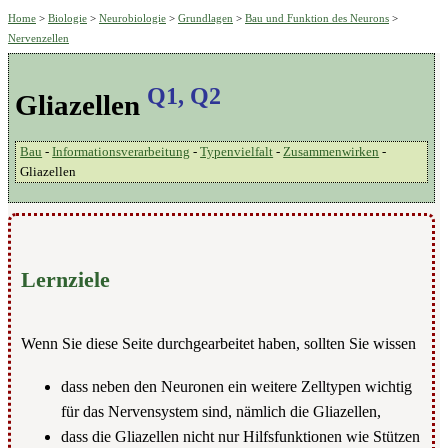
Home
>
Biologie
>
Neurobiologie
>
Grundlagen
>
Bau und Funktion des Neurons
>
Nervenzellen
Q1, Q2
Gliazellen
Bau
-
Informationsverarbeitung
-
Typenvielfalt
-
Zusammenwirken
-
Gliazellen
Lernziele
Wenn Sie diese Seite durchgearbeitet haben, sollten Sie wissen
dass neben den Neuronen ein weitere Zelltypen wichtig
für das Nervensystem sind, nämlich die Gliazellen,
dass die Gliazellen nicht nur Hilfsfunktionen wie Stützen