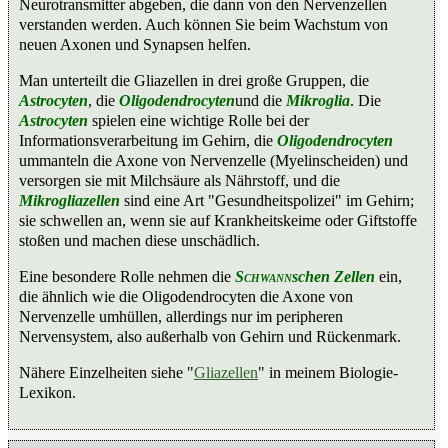
Neurotransmitter abgeben, die dann von den Nervenzellen
verstanden werden. Auch können Sie beim Wachstum von
neuen Axonen und Synapsen helfen.
Man unterteilt die Gliazellen in drei große Gruppen, die
Astrocyten
, die
Oligodendrocyten
und die
Mikroglia
. Die
Astrocyten
spielen eine wichtige Rolle bei der
Informationsverarbeitung im Gehirn, die
Oligodendrocyten
ummanteln die Axone von Nervenzelle (Myelinscheiden) und
versorgen sie mit Milchsäure als Nährstoff, und die
Mikrogliazellen
sind eine Art "Gesundheitspolizei" im Gehirn;
sie schwellen an, wenn sie auf Krankheitskeime oder Giftstoffe
stoßen und machen diese unschädlich.
Eine besondere Rolle nehmen die
Schwann
schen Zellen
ein,
die ähnlich wie die Oligodendrocyten die Axone von
Nervenzelle umhüllen, allerdings nur im peripheren
Nervensystem, also außerhalb von Gehirn und Rückenmark.
Nähere Einzelheiten siehe "
Gliazellen
" in meinem Biologie-
Lexikon.