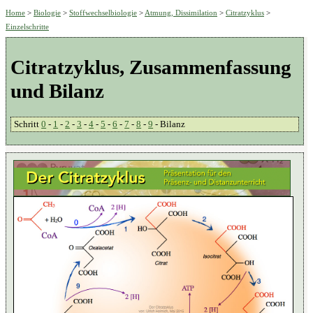
Home
>
Biologie
>
Stoffwechselbiologie
>
Atmung, Dissimilation
>
Citratzyklus
>
Einzelschritte
Citratzyklus, Zusammenfassung
und Bilanz
Schritt
0
-
1
-
2
-
3
-
4
-
5
-
6
-
7
-
8
-
9
- Bilanz