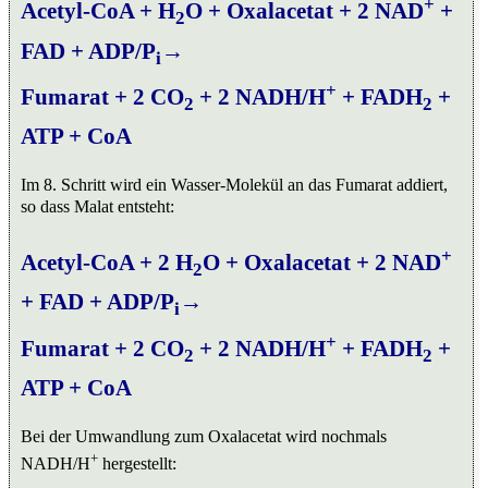
+
Acetyl-CoA + H
O + Oxalacetat + 2 NAD
+
2
FAD + ADP/P
→
i
+
Fumarat + 2 CO
+ 2 NADH/H
+ FADH
+
2
2
ATP + CoA
Im 8. Schritt wird ein Wasser-Molekül an das Fumarat addiert,
so dass Malat entsteht:
+
Acetyl-CoA + 2 H
O + Oxalacetat + 2 NAD
2
+ FAD + ADP/P
→
i
+
Fumarat + 2 CO
+ 2 NADH/H
+ FADH
+
2
2
ATP + CoA
Bei der Umwandlung zum Oxalacetat wird nochmals
+
NADH/H
hergestellt: