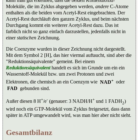
kann man gut erkennen, dass die beiden Kohlendioxid-
Moleküle, die im Zyklus abgegeben werden,
andere
C-Atome
enthalten als die beiden vom Acetyl-Rest eingebrachten. Der
Acetyl-Rest durchläuft den ganzen Zyklus, und beim nächsten
Durchgang kommt ein weiterer Acetyl-Rest dazu. Das ist
farblich nicht so ganz einfach darzustellen, jedenfalls nicht in
einer
statischen
Zeichnung.
Die Coenzyme wurden in dieser Zeichnung nicht dargestellt.
Mit dem Symbol 2 [H], das hier viermal auftaucht, sind aber die
"Reduktionsäquivalente" gemeint. Bei einem
Reduktionsäquivalent
handelt es sich im Grunde um ein ein
Wasserstoff-Molekül bzw. um zwei Protonen und zwei
+
Elektronen, die chemisch an ein Coenzym wie
NAD
oder
FAD
gebunden sind.
+
-
+
Außer diesen 8 H
/e
(genauer: 3 NADH/H
und 1 FADH
)
2
wird noch ein GTP-Molekül vom Zyklus freigesetzt, dass dann
später in ATP umgewandelt wird, was man hier aber nicht sieht.
Gesamtbilanz