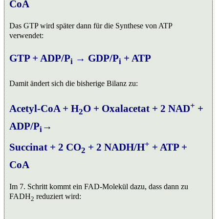
CoA
Das GTP wird später dann für die Synthese von ATP
verwendet:
GTP + ADP/P
→ GDP/P
+ ATP
i
i
Damit ändert sich die bisherige Bilanz zu:
+
Acetyl-CoA + H
O + Oxalacetat + 2 NAD
+
2
ADP/P
→
i
+
Succinat + 2 CO
+ 2 NADH/H
+ ATP +
2
CoA
Im 7. Schritt kommt ein FAD-Molekül dazu, dass dann zu
FADH
reduziert wird:
2