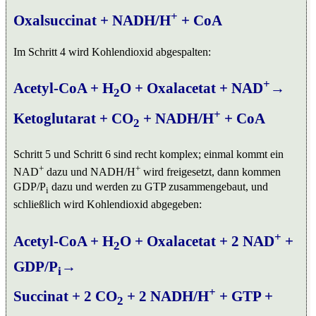
+
Oxalsuccinat + NADH/H
+ CoA
Im Schritt 4 wird Kohlendioxid abgespalten:
+
Acetyl-CoA + H
O + Oxalacetat + NAD
→
2
+
Ketoglutarat + CO
+ NADH/H
+ CoA
2
Schritt 5 und Schritt 6 sind recht komplex; einmal kommt ein
+
+
NAD
dazu und NADH/H
wird freigesetzt, dann kommen
GDP/P
dazu und werden zu GTP zusammengebaut, und
i
schließlich wird Kohlendioxid abgegeben:
+
Acetyl-CoA + H
O + Oxalacetat + 2 NAD
+
2
GDP/P
→
i
+
Succinat + 2 CO
+ 2 NADH/H
+ GTP +
2