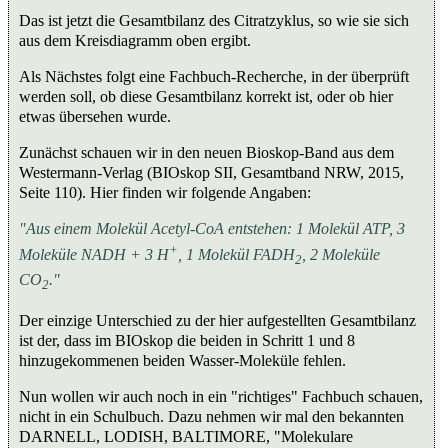
Das ist jetzt die Gesamtbilanz des Citratzyklus, so wie sie sich
aus dem Kreisdiagramm oben ergibt.
Als Nächstes folgt eine Fachbuch-Recherche, in der überprüft
werden soll, ob diese Gesamtbilanz korrekt ist, oder ob hier
etwas übersehen wurde.
Zunächst schauen wir in den neuen Bioskop-Band aus dem
Westermann-Verlag (BIOskop SII, Gesamtband NRW, 2015,
Seite 110). Hier finden wir folgende Angaben:
"Aus einem Molekül Acetyl-CoA entstehen: 1 Molekül ATP, 3
+
Moleküle NADH + 3 H
, 1 Molekül FADH
, 2 Moleküle
2
CO
."
2
Der einzige Unterschied zu der hier aufgestellten Gesamtbilanz
ist der, dass im BIOskop die beiden in Schritt 1 und 8
hinzugekommenen beiden Wasser-Moleküle fehlen.
Nun wollen wir auch noch in ein "richtiges" Fachbuch schauen,
nicht in ein Schulbuch. Dazu nehmen wir mal den bekannten
DARNELL, LODISH, BALTIMORE, "Molekulare