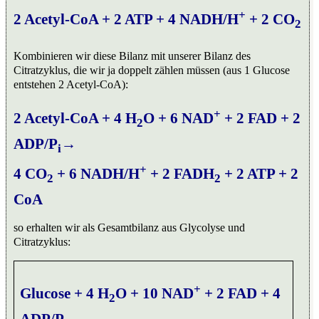
+
2 Acetyl-CoA + 2 ATP + 4 NADH/H
+ 2 CO
2
Kombinieren wir diese Bilanz mit unserer Bilanz des
Citratzyklus, die wir ja doppelt zählen müssen (aus 1 Glucose
entstehen 2 Acetyl-CoA):
+
2 Acetyl-CoA + 4 H
O + 6 NAD
+ 2 FAD + 2
2
ADP/P
→
i
+
4 CO
+ 6 NADH/H
+ 2 FADH
+ 2 ATP + 2
2
2
CoA
so erhalten wir als Gesamtbilanz aus Glycolyse und
Citratzyklus:
+
Glucose + 4 H
O + 10 NAD
+ 2 FAD + 4
2
ADP/P
→