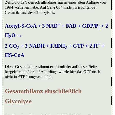
Zellbiologie", den ich allerdings nur in einer alten Auflage von
1994 vorliegen habe. Auf Seite 684 finden wir folgende
Gesamtbilanz des Citratzyklus:
+
Acetyl-S-CoA + 3 NAD
+ FAD + GDP/P
+ 2
i
H
O →
2
+
2 CO
+ 3 NADH + FADH
+ GTP + 2 H
+
2
2
HS-CoA
Diese Gesamtbilanz stimmt exakt mit der auf dieser Seite
hergeleiteten überein! Allerdings wurde hier das GTP noch
nicht in ATP "umgewandelt".
Gesamtbilanz einschließlich
Glycolyse
+