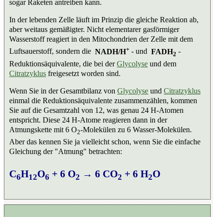
sogar Raketen antreiben kann.
In der lebenden Zelle läuft im Prinzip die gleiche Reaktion ab,
aber weitaus gemäßigter. Nicht elementarer gasförmiger
Wasserstoff reagiert in den Mitochondrien der Zelle mit dem
+
Luftsauerstoff, sondern die
NADH/H
- und
FADH
-
2
Reduktionsäquivalente, die bei der
Glycolyse
und dem
Citratzyklus
freigesetzt worden sind.
Wenn Sie in der Gesamtbilanz von
Glycolyse
und
Citratzyklus
einmal die Reduktionsäquivalente zusammenzählen, kommen
Sie auf die Gesamtzahl von 12, was genau 24 H-Atomen
entspricht. Diese 24 H-Atome reagieren dann in der
Atmungskette mit 6 O
-Molekülen zu 6 Wasser-Molekülen.
2
Aber das kennen Sie ja vielleicht schon, wenn Sie die einfache
Gleichung der "Atmung" betrachten:
C
H
O
+ 6 O
→ 6 CO
+ 6 H
O
6
12
6
2
2
2