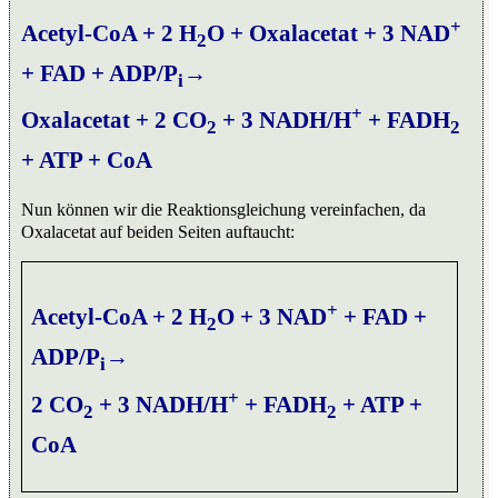
+
Acetyl-CoA + 2 H
O + Oxalacetat + 3 NAD
2
+ FAD + ADP/P
→
i
+
Oxalacetat + 2 CO
+ 3 NADH/H
+ FADH
2
2
+ ATP + CoA
Nun können wir die Reaktionsgleichung vereinfachen, da
Oxalacetat auf beiden Seiten auftaucht:
+
Acetyl-CoA + 2 H
O + 3 NAD
+ FAD +
2
ADP/P
→
i
+
2 CO
+ 3 NADH/H
+ FADH
+ ATP +
2
2
CoA