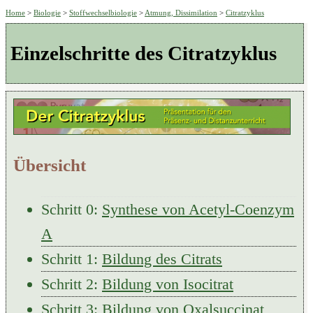
Home
>
Biologie
>
Stoffwechselbiologie
>
Atmung, Dissimilation
>
Citratzyklus
Einzelschritte des Citratzyklus
Übersicht
Schritt 0:
Synthese von Acetyl-Coenzym
A
Schritt 1:
Bildung des Citrats
Schritt 2:
Bildung von Isocitrat
Schritt 3:
Bildung von Oxalsuccinat