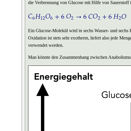
die Verbrennung von Glucose mit Hilfe von Sauerstoff i
𝐶
𝐻
𝑂
+
6
𝑂
→
6
𝐶
𝑂
+
6
𝐻
𝑂
6
12
6
2
2
2
C
6
H
12
O
6
+
6
O
2
→
6
C
O
2
+
6
H
2
O
Ein Glucose-Molekül wird in sechs Wasser- und sechs K
Oxidation ist stets sehr exotherm, liefert also jede M
verwendet werden.
Man könnte den Zusammenhang zwischen Anabolismus u