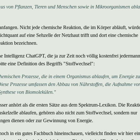
smus von Pflanzen, Tieren und Menschen sowie in Mikroorganismen abl
l anfangen. Nicht jede chemische Reaktion, die im Körper abläuft, wür
htquant auf eine Sehzelle der Netzhaut trifft und dort eine chemische
eaktion bezeichnen.
e Intelligenz ChatGPT, die ja zur Zeit noch völlig kostenfrei jederman
itte eine Definition des Begriffs "Stoffwechsel":
 chemischen Prozesse, die in einem Organismus ablaufen, um Energie z
 Diese Prozesse umfassen den Abbau von Nährstoffen, die Aufnahme vo
 Synthese von Biomolekülen."
sser anhört als die ersten Sätze aus dem Spektrum-Lexikon. Die Reakt
uskelzelle ablaufen, gehören also nicht zum Stoffwechsel, sondern nur
dungen dienen oder zur Gewinnung von Energie.
ch in ein gutes Fachbuch hineinschauen, vielleicht finden wir hier ei