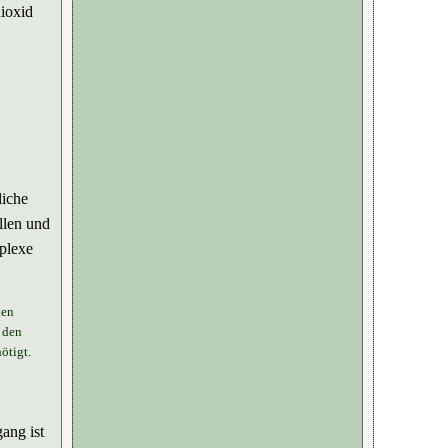
dioxid
liche
llen und
plexe
len
 den
ötigt.
ang ist