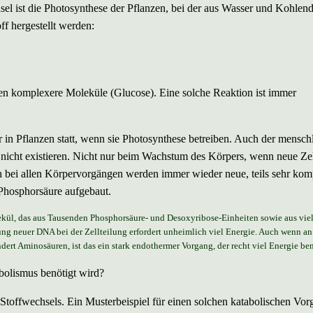
sel ist die Photosynthese der Pflanzen, bei der aus Wasser und Kohlen
ff hergestellt werden:
en komplexere Moleküle (Glucose). Eine solche Reaktion ist immer
r in Pflanzen statt, wenn sie Photosynthese betreiben. Auch der mensch
icht existieren. Nicht nur beim Wachstum des Körpers, wenn neue Ze
 bei allen Körpervorgängen werden immer wieder neue, teils sehr kom
Phosphorsäure aufgebaut.
lekül, das aus Tausenden Phosphorsäure- und Desoxyribose-Einheiten sowie aus vie
ng neuer DNA bei der Zellteilung erfordert unheimlich viel Energie. Auch wenn an
dert Aminosäuren, ist das ein stark endothermer Vorgang, der recht viel Energie ben
bolismus benötigt wird?
toffwechsels. Ein Musterbeispiel für einen solchen katabolischen Vorg