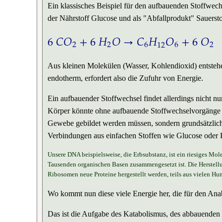
Ein klassisches Beispiel für den aufbauenden Stoffwech
der Nährstoff Glucose und als "Abfallprodukt" Sauersto
6
𝐶
𝑂
+
6
𝐻
𝑂
→
𝐶
𝐻
𝑂
+
6
𝑂
2
2
6
12
6
2
6
C
O
2
+
6
H
2
O
→
C
6
H
12
O
6
+
6
O
2
Aus kleinen Molekülen (Wasser, Kohlendioxid) entsteh
endotherm, erfordert also die Zufuhr von Energie.
Ein aufbauender Stoffwechsel findet allerdings nicht nu
Körper könnte ohne aufbauende Stoffwechselvorgänge n
Gewebe gebildet werden müssen, sondern grundsätzlich
Verbindungen aus einfachen Stoffen wie Glucose oder 
Unsere DNA beispielsweise, die Erbsubstanz, ist ein riesiges Mo
Tausenden organischen Basen zusammengesetzt ist. Die Herstellu
Ribosomen neue Proteine hergestellt werden, teils aus vielen Hun
Wo kommt nun diese viele Energie her, die für den Ana
Das ist die Aufgabe des Katabolismus, des abbauenden S