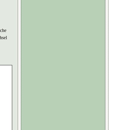
lche
hsel