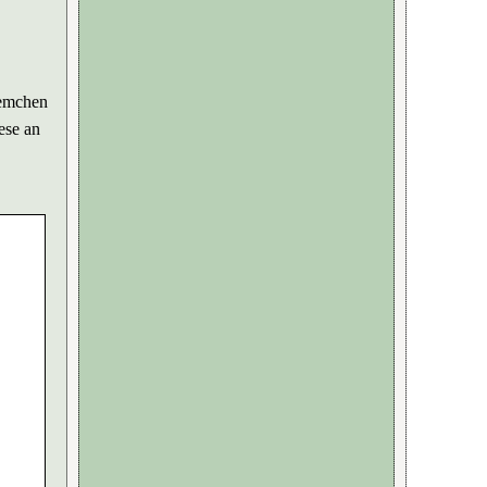
lemchen
ese an