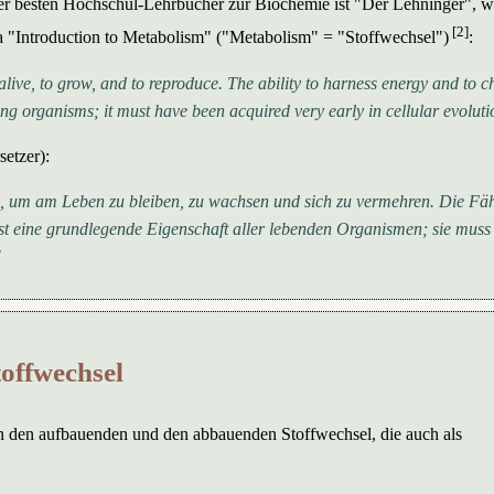
 der besten Hochschul-Lehrbücher zur Biochemie ist "Der Lehninger", 
[2]
a "Introduction to Metabolism" ("Metabolism" = "Stoffwechsel")
:
live, to grow, and to reproduce. The ability to harness energy and to c
ving organisms; it must have been acquired very early in cellular evoluti
etzer):
, um am Leben zu bleiben, zu wachsen und sich zu vermehren. Die Fäh
 ist eine grundlegende Eigenschaft aller lebenden Organismen; sie muss
"
offwechsel
n den aufbauenden und den abbauenden Stoffwechsel, die auch als