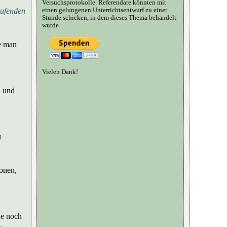
Versuchsprotokolle. Referendare könnten mit
einen gelungenen Unterrichtsentwurf zu einer
aufenden
Stunde schicken, in dem dieses Thema behandelt
wurde.
de man
Vielen Dank!
n und
u
n
ionen,
ne noch