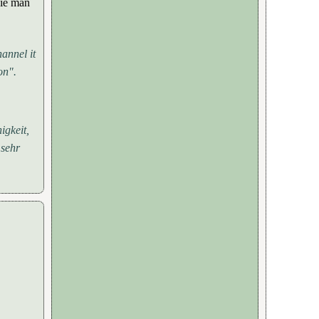
wie man
hannel it
on".
igkeit,
 sehr