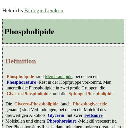
Helmichs
Biologie-Lexikon
Phospholipide
Definition
Phospholipide
sind
Membranlipide
, bei denen ein
Phosphorsäure
-Rest in der Kopfgruppe vorkommt. Man
unterteilt die Phospholipide in zwei große Gruppen, die
Glycero-Phospholipide
und die
Sphingo-Phospholipide
.
Die
Glycero-Phospholipide
(auch
Phosphoglyceride
genannt) sind Verbindungen, bei denen ein Molekül des
dreiwertigen Alkohols
Glycerin
mit zwei
Fettsäure
-
Molekülen und einem
Phosphorsäure
-Molekül verestert ist.
Der Phosphorsäure-Rest ist dann mit einem polaren organischen