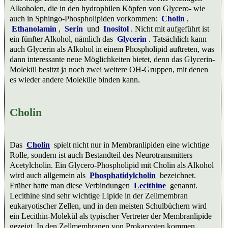
Alkoholen, die in den hydrophilen Köpfen von Glycero- wie
auch in Sphingo-Phospholipiden vorkommen:
Cholin
,
Ethanolamin
,
Serin
und
Inositol
. Nicht mit aufgeführt ist
ein fünfter Alkohol, nämlich das
Glycerin
. Tatsächlich kann
auch Glycerin als Alkohol in einem Phospholipid auftreten, was
dann interessante neue Möglichkeiten bietet, denn das Glycerin-
Molekül besitzt ja noch zwei weitere OH-Gruppen, mit denen
es wieder andere Moleküle binden kann.
Cholin
Das
Cholin
spielt nicht nur in Membranlipiden eine wichtige
Rolle, sondern ist auch Bestandteil des Neurotransmitters
Acetylcholin. Ein Glycero-Phospholipid mit Cholin als Alkohol
wird auch allgemein als
Phosphatidylcholin
bezeichnet.
Früher hatte man diese Verbindungen
Lecithine
genannt.
Lecithine sind sehr wichtige Lipide in der Zellmembran
eukaryotischer Zellen, und in den meisten Schulbüchern wird
ein Lecithin-Molekül als typischer Vertreter der Membranlipide
gezeigt. In den Zellmembranen von Prokaryoten kommen