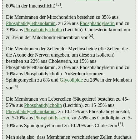
[3]
80% in der Innenschicht)
.
Die Membranen der Mitochondrien bestehen zu 35% aus
Phosphatidylethanolamin
, zu 2% aus
Phosphatidylserin
und zu
39% aus
Phosphatidylcholin
(Lecithin). Cholesterin kommt nur
[4]
zu 3% in der Mitochondrienmembran vor
.
Die Membranen der Zellen der Myelinscheide (die Zellen, die
die Axone der Nerven umgeben, um diese zu isolieren)
bestehen zu 22% aus Cholesterin, zu 15% aus
Phosphatidylethanolamin, zu 9% aus Phosphatidylserin und zu
10% aus Phosphatidylcholin. Außerdem kommen
Sphingomyelin zu 8% und
Glycolipide
zu 28% in der Membran
[4]
vor
.
Die Membranen von Leberzellen (Säugetiere) bestehen zu 45-
55% aus
Phosphatidylcholin
(Lecithin), zu 15-25% aus
Phosphatidylethanolamin
, zu 10-15% aus Phosphatidylinositol,
zu 5-10% aus
Phosphatidylserin
, zu 2-5% aus Cardiolipin, zu 5-
[5]
10% aus Sphingomyelin und zu 10-20% aus Cholesterin
.
Man sieht also, dass Membranen verschiedener Zellen durchaus