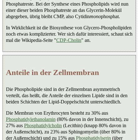
Phosphatreste. Bei der Synthese eines Phospholipids wird nun
einer dieser beiden Phosphatreste an das Glycerin-Molekül
abgegeben, übrig bleibt CMP, also Cytidin
mono
phosphat.
In Wirklichkeit ist die Biosynthese von Glycero-Phospholipiden
noch etwas komplizierter. Wer sich dafür interessiert, schaut sich
mal die Wikipedia-Seite "
CDP-Cholin
" an.
Anteile in der Zellmembran
Die Phospholipide sind in der Zellmembran asymmetrisch
verteilt, das heißt, die Anteile der einzelnen Lipide sind in den
beiden Schichten der Lipid-Doppelschicht unterschiedlich.
Die Membran von Erythrocyten besteht zu 30% aus
Phosphatidylethanolamin
(80% davon in der Innenschicht), zu
27% aus
Phosphatidylcholin
(Lecithin) (knapp 80% davon in
der Außenschicht), zu 23% aus Sphingomyelin (über 80% in
der Außenschicht) und zu 15% aus
Phosphatidylserin
(über