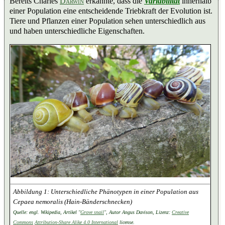
Bereits Charles
Darwin
erkannte, dass die
Variabilität
innerhalb
einer Population eine entscheidende Triebkraft der Evolution ist.
Tiere und Pflanzen einer Population sehen unterschiedlich aus
und haben unterschiedliche Eigenschaften.
Unterschiedliche Phänotypen in einer Population aus
Cepaea nemoralis
(Hain-Bänderschnecken)
Quelle: engl. Wikipedia, Artikel "
Grove snail
", Autor Angus Davison, Lizenz:
Creative
Commons
Attribution-Share Alike 4.0 International
license.