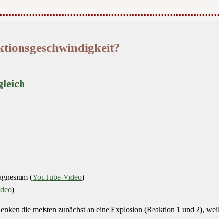
ktionsgeschwindigkeit?
gleich
agnesium (
YouTube-Video
)
ideo
)
nken die meisten zunächst an eine Explosion (Reaktion 1 und 2), weil