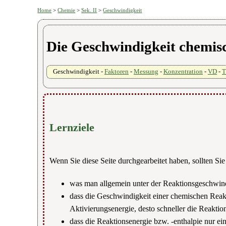
Home
>
Chemie
>
Sek. II
>
Geschwindigkeit
Die Geschwindigkeit chemis
Geschwindigkeit -
Faktoren
-
Messung
-
Konzentration
-
VD
-
T
Lernziele
Wenn Sie diese Seite durchgearbeitet haben, sollten Si
was man allgemein unter der Reaktionsgeschwindi
dass die Geschwindigkeit einer chemischen Reakt
Aktivierungsenergie, desto schneller die Reaktio
dass die Reaktionsenergie bzw. -enthalpie nur ei