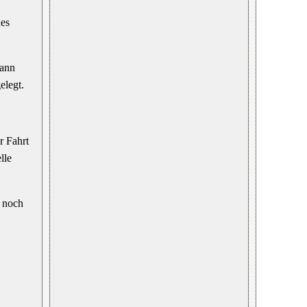
nes
dann
elegt.
r Fahrt
lle
n noch