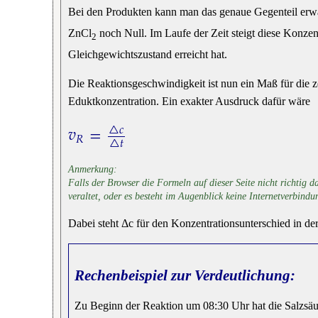
Bei den Produkten kann man das genaue Gegenteil erw
ZnCl
noch Null. Im Laufe der Zeit steigt diese Konzent
2
Gleichgewichtszustand erreicht hat.
Die Reaktionsgeschwindigkeit ist nun ein Maß für die 
Eduktkonzentration. Ein exakter Ausdruck dafür wäre
𝑣
=
△
𝑐
𝑅
△
𝑡
v
R
=
△
c
△
t
Falls der Browser die Formeln auf dieser Seite nicht richtig d
veraltet, oder es besteht im Augenblick keine Internetverbindu
Dabei steht Δc für den Konzentrationsunterschied in d
Rechenbeispiel zur Verdeutlichung:
Zu Beginn der Reaktion um 08:30 Uhr hat die Salzsäu