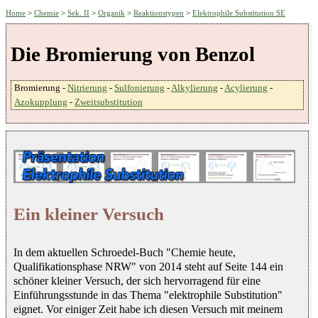
Home
>
Chemie
>
Sek. II
>
Organik
>
Reaktionstypen
>
Elektrophile Substitution SE
Die Bromierung von Benzol
Bromierung -
Nitrierung
-
Sulfonierung
-
Alkylierung
-
Acylierung
-
Azokupplung
-
Zweitsubstitution
Ein kleiner Versuch
In dem aktuellen Schroedel-Buch "Chemie heute,
Qualifikationsphase NRW" von 2014 steht auf Seite 144 ein
schöner kleiner Versuch, der sich hervorragend für eine
Einführungsstunde in das Thema "elektrophile Substitution"
eignet. Vor einiger Zeit habe ich diesen Versuch mit meinem