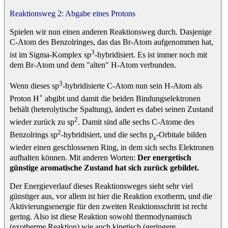
Reaktionsweg 2: Abgabe eines Protons
Spielen wir nun einen anderen Reaktionsweg durch. Dasjenige
C-Atom des Benzolringes, das das Br-Atom aufgenommen hat,
3
ist im Sigma-Komplex sp
-hybridisiert. Es ist immer noch mit
dem Br-Atom und dem "alten" H-Atom verbunden.
3
Wenn dieses sp
-hybridisierte C-Atom nun sein H-Atom als
+
Proton H
abgibt und damit die beiden Bindungselektronen
behält (heterolytische Spaltung), ändert es dabei seinen Zustand
2
wieder zurück zu sp
. Damit sind alle sechs C-Atome des
2
Benzolrings sp
-hybridisiert, und die sechs p
-Orbitale bilden
z
wieder einen geschlossenen Ring, in dem sich sechs Elektronen
aufhalten können. Mit anderen Worten:
Der energetisch
günstige aromatische Zustand hat sich zurück gebildet.
Der Energieverlauf dieses Reaktionsweges sieht sehr viel
günstiger aus, vor allem ist hier die Reaktion exotherm, und die
Aktivierungsenergie für den zweiten Reaktionsschritt ist recht
gering. Also ist diese Reaktion sowohl thermodynamisch
(exotherme Reaktion) wie auch kinetisch (geringere