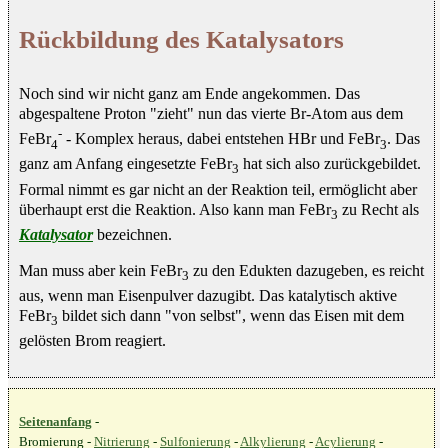
Rückbildung des Katalysators
Noch sind wir nicht ganz am Ende angekommen. Das
abgespaltene Proton "zieht" nun das vierte Br-Atom aus dem
-
FeBr
- Komplex heraus, dabei entstehen HBr und FeBr
. Das
4
3
ganz am Anfang eingesetzte FeBr
hat sich also zurückgebildet.
3
Formal nimmt es gar nicht an der Reaktion teil, ermöglicht aber
überhaupt erst die Reaktion. Also kann man FeBr
zu Recht als
3
Katalysator
bezeichnen.
Man muss aber kein FeBr
zu den Edukten dazugeben, es reicht
3
aus, wenn man Eisenpulver dazugibt. Das katalytisch aktive
FeBr
bildet sich dann "von selbst", wenn das Eisen mit dem
3
gelösten Brom reagiert.
Seitenanfang
-
Bromierung -
Nitrierung
-
Sulfonierung
-
Alkylierung
-
Acylierung
-