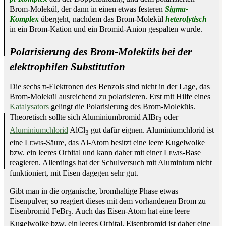
Brom-Molekül, der dann in einen etwas festeren
Sigma-
Komplex
übergeht, nachdem das Brom-Molekül
heterolytisch
in ein Brom-Kation und ein Bromid-Anion gespalten wurde.
Polarisierung des Brom-Moleküls bei der
elektrophilen Substitution
Die sechs π-Elektronen des Benzols sind nicht in der Lage, das
Brom-Molekül ausreichend zu polarisieren. Erst mit Hilfe eines
Katalysators
gelingt die Polarisierung des Brom-Moleküls.
Theoretisch sollte sich Aluminiumbromid AlBr
oder
3
Aluminiumchlorid
AlCl
gut dafür eignen. Aluminiumchlorid ist
3
eine
Lewis
-Säure, das Al-Atom besitzt eine leere Kugelwolke
bzw. ein leeres Orbital und kann daher mit einer
Lewis
-Base
reagieren. Allerdings hat der Schulversuch mit Aluminium nicht
funktioniert, mit Eisen dagegen sehr gut.
Gibt man in die organische, bromhaltige Phase etwas
Eisenpulver, so reagiert dieses mit dem vorhandenen Brom zu
Eisenbromid FeBr
. Auch das Eisen-Atom hat eine leere
3
Kugelwolke bzw. ein leeres Orbital. Eisenbromid ist daher eine