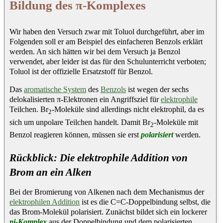
Bildung des π-Komplexes
Wir haben den Versuch zwar mit Toluol durchgeführt, aber im
Folgenden soll er am Beispiel des einfacheren Benzols erklärt
werden. An sich hätten wir bei dem Versuch ja Benzol
verwendet, aber leider ist das für den Schulunterricht verboten;
Toluol ist der offizielle Ersatzstoff für Benzol.
Das
aromatische System
des
Benzols
ist wegen der sechs
delokalisierten π-Elektronen ein Angriffsziel für
elektrophile
Teilchen. Br
-Moleküle sind allerdings nicht elektrophil, da es
2
sich um unpolare Teilchen handelt. Damit Br
-Moleküle mit
2
Benzol reagieren können, müssen sie erst
polarisiert
werden.
Rückblick: Die elektrophile Addition von
Brom an ein Alken
Bei der Bromierung von Alkenen nach dem Mechanismus der
elektrophilen Addition
ist es die C=C-Doppelbindung selbst, die
das Brom-Molekül polarisiert. Zunächst bildet sich ein lockerer
pi-Komplex
aus der Doppelbindung und dem polarisierten