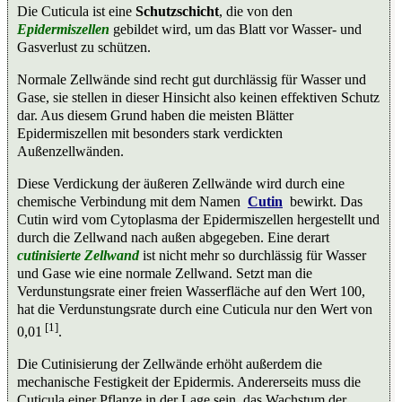
Die Cuticula ist eine
Schutzschicht
, die von den
Epidermiszellen
gebildet wird, um das Blatt vor Wasser- und
Gasverlust zu schützen.
Normale Zellwände sind recht gut durchlässig für Wasser und
Gase, sie stellen in dieser Hinsicht also keinen effektiven Schutz
dar. Aus diesem Grund haben die meisten Blätter
Epidermiszellen mit besonders stark verdickten
Außenzellwänden.
Diese Verdickung der äußeren Zellwände wird durch eine
chemische Verbindung mit dem Namen
Cutin
bewirkt. Das
Cutin wird vom Cytoplasma der Epidermiszellen hergestellt und
durch die Zellwand nach außen abgegeben. Eine derart
cutinisierte
Zellwand
ist nicht mehr so durchlässig für Wasser
und Gase wie eine normale Zellwand. Setzt man die
Verdunstungsrate einer freien Wasserfläche auf den Wert 100,
hat die Verdunstungsrate durch eine Cuticula nur den Wert von
[1]
0,01
.
Die Cutinisierung der Zellwände erhöht außerdem die
mechanische Festigkeit der Epidermis. Andererseits muss die
Cuticula einer Pflanze in der Lage sein, das Wachstum der