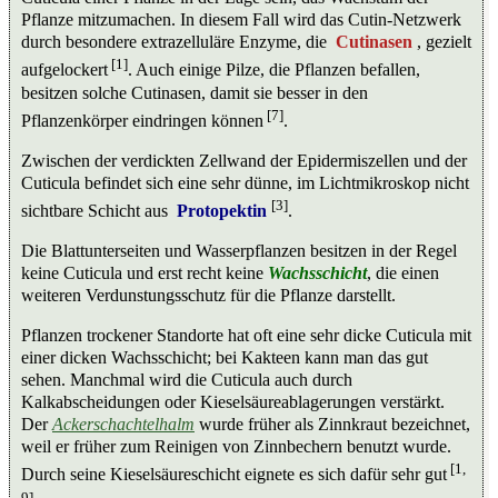
Pflanze mitzumachen. In diesem Fall wird das Cutin-Netzwerk
durch besondere extrazelluläre Enzyme, die
Cutinasen
, gezielt
[1]
aufgelockert
. Auch einige Pilze, die Pflanzen befallen,
besitzen solche Cutinasen, damit sie besser in den
[7]
Pflanzenkörper eindringen können
.
Zwischen der verdickten Zellwand der Epidermiszellen und der
Cuticula befindet sich eine sehr dünne, im Lichtmikroskop nicht
[3]
sichtbare Schicht aus
Protopektin
.
Die Blattunterseiten und Wasserpflanzen besitzen in der Regel
keine Cuticula und erst recht keine
Wachsschicht
, die einen
weiteren Verdunstungsschutz für die Pflanze darstellt.
Pflanzen trockener Standorte hat oft eine sehr dicke Cuticula mit
einer dicken Wachsschicht; bei Kakteen kann man das gut
sehen. Manchmal wird die Cuticula auch durch
Kalkabscheidungen oder Kieselsäureablagerungen verstärkt.
Der
Ackerschachtelhalm
wurde früher als Zinnkraut bezeichnet,
weil er früher zum Reinigen von Zinnbechern benutzt wurde.
[1,
Durch seine Kieselsäureschicht eignete es sich dafür sehr gut
9]