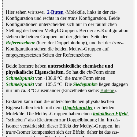
Hier sehen wir zwei
2-
Buten
-Moleküle, links in der
cis
-
Konfiguration und rechts in der
trans
-Konfiguration. Beide
Konfigurationen unterscheiden sich nur in der räumlichen
Stellung der beiden Methyl-Gruppen. Bei der
cis
-Konfiguration
stehen die beiden Gruppen auf der gleichen Seite der
Referenzebene
(hier: der Doppelbindung), und bei der
trans
-
Konfiguration stehen die beiden Methyl-Gruppen auf
entgegengesetzten Seiten der Referenzebene.
Beide Isomere haben
unterschiedliche chemische und
physikalische Eigenschaften
. So hat die
cis
-Form einen
Schmelzpunkt
von -138,9 ºC, die
trans
-Form einen
Schmelzpunkt
von -105,5 ºC. Die
Siedepunkte
liegen dagegen
nur um ca. 3 ºC auseinander (Einzelheiten siehe:
Butene
).
Erklären kann man die unterschiedlichen physikalischen
Eigenschaften leicht mit dem
Dipolcharakter
der beiden
Moleküle. Die Methyl-Gruppen haben einen
induktiven Effekt
,
"schieben" also Elektronen zur Doppelbindung hin. Im
cis
-
Isomer verstärkt sich dieser Effekt der Methyl-Gruppen, im
trans
-Isomer kompensiert sich der Effekt, daher ist das
cis
-