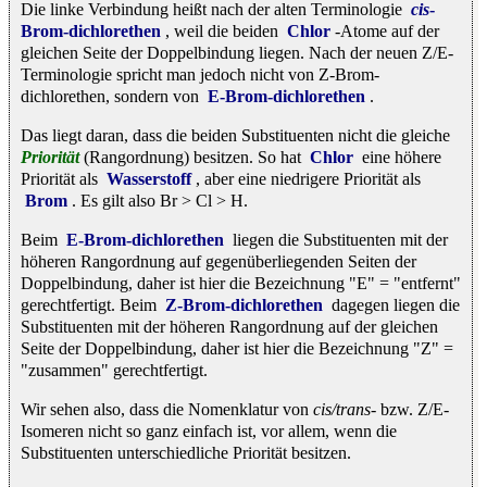
Die linke Verbindung heißt nach der alten Terminologie
cis
-
Brom-dichlorethen
, weil die beiden
Chlor
-Atome auf der
gleichen Seite der Doppelbindung liegen. Nach der neuen Z/E-
Terminologie spricht man jedoch nicht von Z-Brom-
dichlorethen, sondern von
E-Brom-dichlorethen
.
Das liegt daran, dass die beiden Substituenten nicht die gleiche
Priorität
(Rangordnung) besitzen. So hat
Chlor
eine höhere
Priorität als
Wasserstoff
, aber eine niedrigere Priorität als
Brom
. Es gilt also Br > Cl > H.
Beim
E-Brom-dichlorethen
liegen die Substituenten mit der
höheren Rangordnung auf gegenüberliegenden Seiten der
Doppelbindung, daher ist hier die Bezeichnung "E" = "entfernt"
gerechtfertigt. Beim
Z-Brom-dichlorethen
dagegen liegen die
Substituenten mit der höheren Rangordnung auf der gleichen
Seite der Doppelbindung, daher ist hier die Bezeichnung "Z" =
"zusammen" gerechtfertigt.
Wir sehen also, dass die Nomenklatur von
cis/trans
- bzw. Z/E-
Isomeren nicht so ganz einfach ist, vor allem, wenn die
Substituenten unterschiedliche Priorität besitzen.