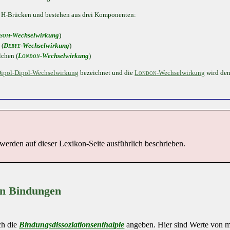
e H-Brücken und bestehen aus drei Komponenten:
som
-Wechselwirkung
)
 (
Debye
-Wechselwirkung
)
lchen (
London
-Wechselwirkung
)
ipol-Dipol-Wechselwirkung
bezeichnet und die
London
-Wechselwirkung
wird de
erden auf dieser Lexikon-Seite ausführlich beschrieben.
en Bindungen
ch die
Bindungsdissoziationsenthalpie
angeben. Hier sind Werte von 