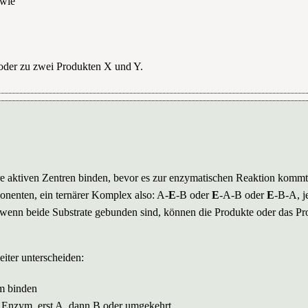
 wie
oder zu zwei Produkten X und Y.
e aktiven Zentren binden, bevor es zur enzymatischen Reaktion kommt
nenten, ein ternärer Komplex also: A-
E
-B oder
E
-A-B oder
E
-B-A, j
t wenn beide Substrate gebunden sind, können die Produkte oder das Pr
iter unterscheiden:
ym binden
s Enzym, erst A, dann B oder umgekehrt.