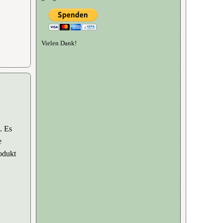
Vielen Dank!
. Es
e
odukt