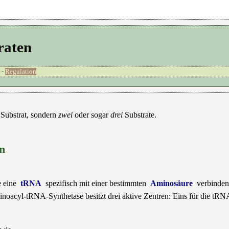
raten
-
Regulation
Substrat, sondern
zwei
oder sogar
drei
Substrate.
en
e eine
tRNA
spezifisch mit einer bestimmten
Aminosäure
verbinden
inoacyl-tRNA-Synthetase besitzt drei aktive Zentren: Eins für die tRN