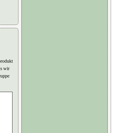
produkt
as wir
ruppe