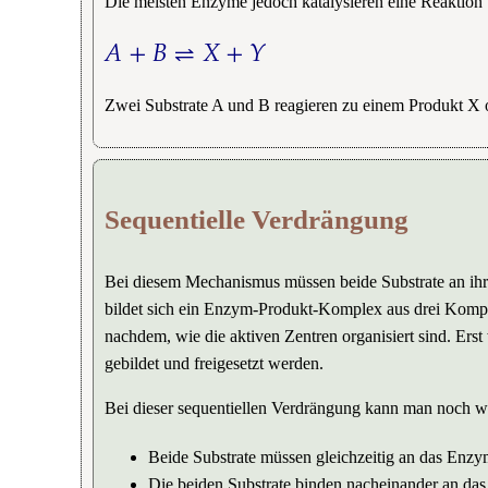
Die meisten Enzyme jedoch katalysieren eine Reaktion
𝐴
+
𝐵
⇌
𝑋
+
𝑌
A
+
B
⇌
X
+
Y
Zwei Substrate A und B reagieren zu einem Produkt X 
Sequentielle Verdrängung
Bei diesem Mechanismus müssen beide Substrate an ihr
bildet sich ein Enzym-Produkt-Komplex aus drei Kompo
nachdem, wie die aktiven Zentren organisiert sind. Ers
gebildet und freigesetzt werden.
Bei dieser sequentiellen Verdrängung kann man noch we
Beide Substrate müssen gleichzeitig an das Enz
Die beiden Substrate binden nacheinander an da