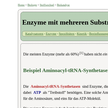
Home
>
Biologie
>
Stoffwechsel
>
Biokatalyse
Enzyme mit mehreren Subst
Katalysatoren
-
Enzyme
-
Spezifitäten
-
Kinetik
-
Beeinflussung
[1]
Die meisten Enzyme (mehr als 60%)
haben nicht
ein
Beispiel Aminoacyl-tRNA-Synthetas
Die
Aminoacyl-tRNA-Synthetasen
sind Enzyme, di
dabei
ATP
als "Treibstoff" benötigen. Eine solche Am
für die Aminosäure, und eins für das ATP-Molekül.