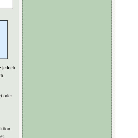
e jedoch
ch
zt oder
aktion
der