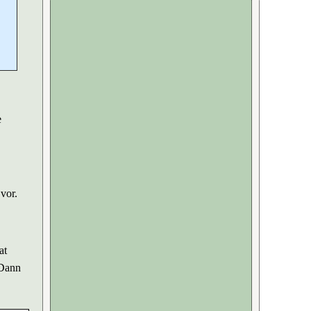
e
vor.
at
 Dann