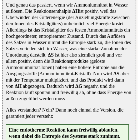
Und genau das passiert, wenn wir Ammoniumnitrat in Wasser
auflösen. Die Reaktionsenthalpie
ΔH
ist positiv, weil das
Überwinden der Gitterenergie (der Anziehungskräfte zwischen
den Ionen des Kristallgitters) unheimlich viel Energie kostet.
Allerdings ist das Kristallgitter des festen Ammoniumnitrats ein
hochgeordneter, entropiearmer Zustand. Durch das Auflösen
des Salzes in Wasser nimmt die Entropie stark zu, die Ionen des
Salzes verteilen sich im Wasser, was eine starke Zunahme der
Unordnung darstellt.
ΔS
ist hier also ziemlich groß und vor
allem positiv, denn die Reaktionsprodukte (gelöste
Ammoniumnitrat-Ionen) haben eine höhere Entropie aus die
Ausgangsstoffe (Ammoniumnitrat-Kristall). Nun wird
ΔS
aber
mit der Temperatur multipliziert, und das Produkt wird dann
von
ΔH
abgezogen. Dadurch wird
ΔG
negativ, und die
Reaktion läuft spontan und freiwillig ab, ohne dass Energie von
außen zugeführt werden muss.
Alles verstanden? Nein? Dann noch einmal die Version, die
garantiert jeder versteht:
Eine endotherme Reaktion kann freiwillig ablaufen,
wenn dabei die Entropie des Systems stark zunimmt.