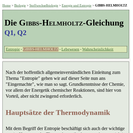
Home
>
Biologie
>
Stoffwechselbiologie
>
Energie und Entropie
>
GIBBS-HELMHOLTZ
Die
Gibbs-Helmholtz
-Gleichung
Q1, Q2
Entropie
-
GIBBS-HELMHOLTZ
-
Lebewesen
-
Wahrscheinlichkeit
Nach der hoffentlich allgemeinverständlichen Einleitung zum
Thema "Entropie" gehen wir auf dieser Seite nun ans
"Eingemachte", wie man so sagt. Grundkenntnisse der Chemie,
vor allem der Energetik chemischer Reaktionen, sind hier von
Vorteil, aber nicht zwingend erforderlich.
Hauptsätze der Thermodynamik
Mit dem Begriff der Entropie beschäftigt sich auch der wichtige