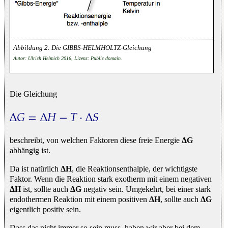
Die GIBBS-HELMHOLTZ-Gleichung
Autor: Ulrich Helmich 2016, Lizenz: Public domain.
Die Gleichung
Δ
𝐺
=
Δ
𝐻
−
𝑇
⋅
Δ
𝑆
Δ
G
=
Δ
H
−
T
⋅
Δ
S
beschreibt, von welchen Faktoren diese freie Energie
ΔG
abhängig ist.
Da ist natürlich
ΔH
, die Reaktionsenthalpie, der wichtigste
Faktor. Wenn die Reaktion stark exotherm mit einem negativen
ΔH
ist, sollte auch
ΔG
negativ sein. Umgekehrt, bei einer stark
endothermen Reaktion mit einem positiven
ΔH
, sollte auch
ΔG
eigentlich positiv sein.
Dass das nicht immer so sein muss, haben wir aber bei dem