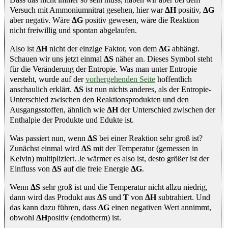
Versuch mit Ammoniumnitrat gesehen, hier war
ΔH
positiv,
ΔG
aber negativ. Wäre
ΔG
positiv gewesen, wäre die Reaktion
nicht freiwillig und spontan abgelaufen.
Also ist
ΔH
nicht der einzige Faktor, von dem
ΔG
abhängt.
Schauen wir uns jetzt einmal
ΔS
näher an. Dieses Symbol steht
für die Veränderung der Entropie. Was man unter Entropie
versteht, wurde auf der
vorhergehenden Seite
hoffentlich
anschaulich erklärt.
ΔS
ist nun nichts anderes, als der Entropie-
Unterschied zwischen den Reaktionsprodukten und den
Ausgangsstoffen, ähnlich wie
ΔH
der Unterschied zwischen der
Enthalpie der Produkte und Edukte ist.
Was passiert nun, wenn
ΔS
bei einer Reaktion sehr groß ist?
Zunächst einmal wird
ΔS
mit der Temperatur (gemessen in
Kelvin) multipliziert. Je wärmer es also ist, desto größer ist der
Einfluss von
ΔS
auf die freie Energie
ΔG
.
Wenn
ΔS
sehr groß ist und die Temperatur nicht allzu niedrig,
dann wird das Produkt aus
ΔS
und
T
von
ΔH
subtrahiert. Und
das kann dazu führen, dass
ΔG
einen negativen Wert annimmt,
obwohl
ΔH
positiv (endotherm) ist.