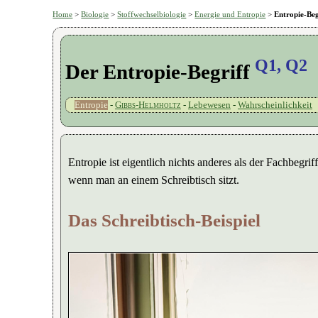
Home
>
Biologie
>
Stoffwechselbiologie
>
Energie und Entropie
>
Entropie-Beg
Q1, Q2
Der Entropie-Begriff
Entropie
-
Gibbs-Helmholtz
-
Lebewesen
-
Wahrscheinlichkeit
Entropie ist eigentlich nichts anderes als der Fachbeg
wenn man an einem Schreibtisch sitzt.
Das Schreibtisch-Beispiel