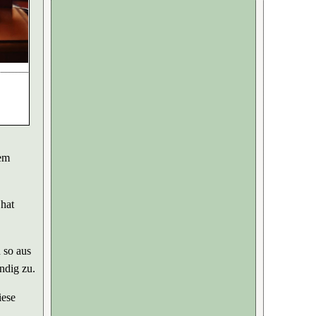
rem
 hat
h so aus
ndig zu.
iese