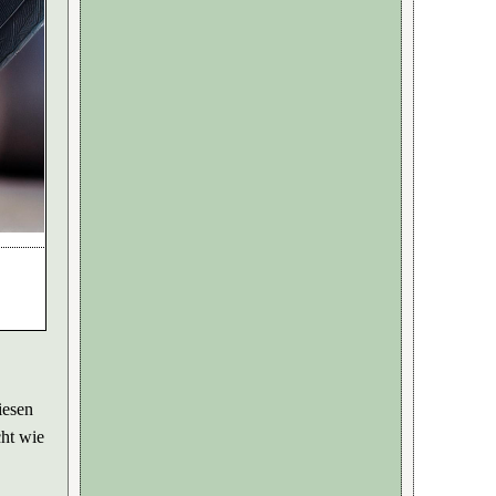
iesen
cht wie