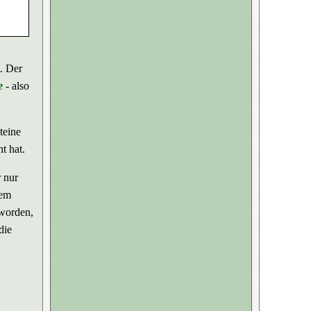
. Der
e
- also
teine
t hat.
 nur
dem
eworden,
die