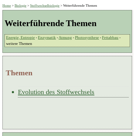
Home
>
Biologie
>
Stoffwechselbiologie
> Weiterführende Themen
Weiterführende Themen
Energie, Entropie
-
Enzymatik
-
Atmung
-
Photosynthese
-
Fettabbau
-
weitere Themen
Themen
Evolution des Stoffwechsels