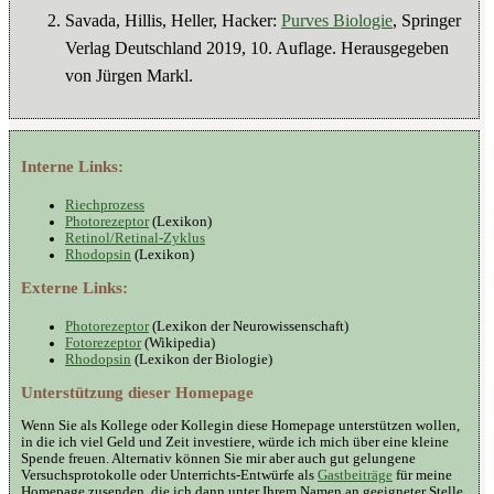
Savada, Hillis, Heller, Hacker:
Purves Biologie
, Springer
Verlag Deutschland 2019, 10. Auflage. Herausgegeben
von Jürgen Markl.
Interne Links:
Riechprozess
Photorezeptor
(Lexikon)
Retinol/Retinal-Zyklus
Rhodopsin
(Lexikon)
Externe Links:
Photorezeptor
(Lexikon der Neurowissenschaft)
Fotorezeptor
(Wikipedia)
Rhodopsin
(Lexikon der Biologie)
Unterstützung dieser Homepage
Wenn Sie als Kollege oder Kollegin diese Homepage unterstützen wollen,
in die ich viel Geld und Zeit investiere, würde ich mich über eine kleine
Spende freuen. Alternativ können Sie mir aber auch gut gelungene
Versuchsprotokolle oder Unterrichts-Entwürfe als
Gastbeiträge
für meine
Homepage zusenden, die ich dann unter Ihrem Namen an geeigneter Stelle