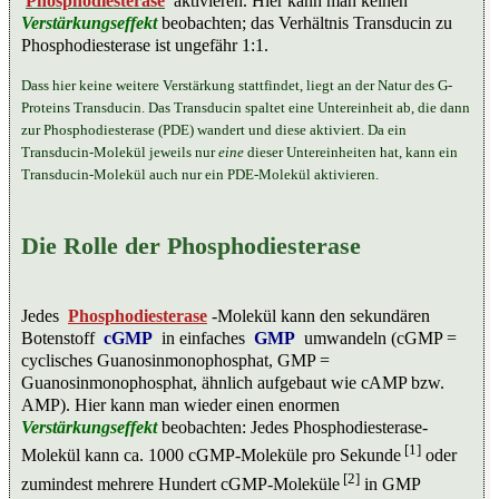
Phosphodiesterase
aktivieren. Hier kann man keinen
Verstärkungseffekt
beobachten; das Verhältnis Transducin zu
Phosphodiesterase ist ungefähr 1:1.
Dass hier keine weitere Verstärkung stattfindet, liegt an der Natur des G-
Proteins Transducin. Das Transducin spaltet eine Untereinheit ab, die dann
zur Phosphodiesterase (PDE) wandert und diese aktiviert. Da ein
Transducin-Molekül jeweils nur
eine
dieser Untereinheiten hat, kann ein
Transducin-Molekül auch nur ein PDE-Molekül aktivieren.
Die Rolle der Phosphodiesterase
Jedes
Phosphodiesterase
-Molekül kann den sekundären
Botenstoff
cGMP
in einfaches
GMP
umwandeln (cGMP =
cyclisches Guanosinmonophosphat, GMP =
Guanosinmonophosphat, ähnlich aufgebaut wie cAMP bzw.
AMP). Hier kann man wieder einen enormen
Verstärkungseffekt
beobachten: Jedes Phosphodiesterase-
[1]
Molekül kann ca. 1000 cGMP-Moleküle pro Sekunde
oder
[2]
zumindest mehrere Hundert cGMP-Moleküle
in GMP