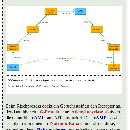
Der Riechprozess, schematisch dargestellt
Autor: Ulrich Helmich 2022, Lizenz: Public domain
Beim Riechprozess dockt ein Geruchsstoff an den Rezeptor an,
der dann über ein
G-Protein
eine
Adenylatcyclase
aktiviert,
die daraufhin
cAMP
aus ATP produziert. Das
cAMP
setzt
sich dann von innen an
Natrium-Kanäle
und öffnet diese,
woraufhin dann
Natrium-Ionen
in die Zelle strömen und die