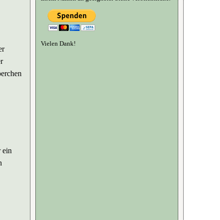
Vielen Dank!
er
r
perchen
 ein
n