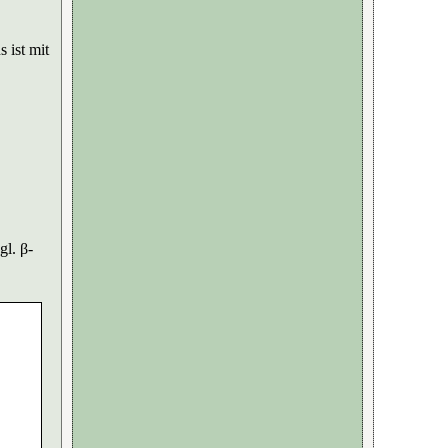
 ist mit
gl. β-