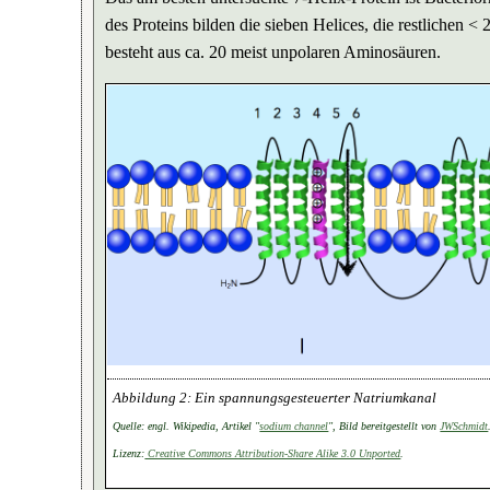
des Proteins bilden die sieben Helices, die restlichen 
besteht aus ca. 20 meist unpolaren Aminosäuren.
Ein spannungsgesteuerter Natriumkanal
Quelle: engl. Wikipedia, Artikel "
sodium channel
", Bild bereitgestellt von
JWSchmidt
Lizenz:
Creative Commons Attribution-Share Alike 3.0 Unported
.