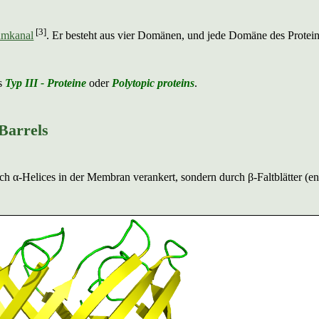
[3]
umkanal
. Er besteht aus vier Domänen, und jede Domäne des Proteins
ls
Typ III - Proteine
oder
Polytopic proteins
.
Barrels
 α-Helices in der Membran verankert, sondern durch β-Faltblätter (en