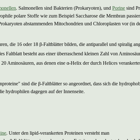
monellen
. Salmonellen sind Bakterien (Prokaryoten), und
Porine
sind Pr
drophile polare Stoffe wie zum Beispiel Saccharose die Membran passie
rokaryoten abstammenden Mitochondrien und Chloroplasten vor (in d
, die 16 oder 18 β-Faltblätter bilden, die antiparallel und spiralig an
des Faltblatt besteht aus einer überraschend kleinen Zahl von Aminosäu
. 20 Aminosäuren, aus denen eine α-Helix der durch Helices verankerte
proteine" sind die β-Faltblätter so angeordnet, dass sich die hydropho
ie hydrophilen dagegen auf der Innenseite.
ine
. Unter den lipid-verankerten Proteinen versteht man