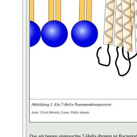
Ein 7-Helix-Transmembranprotein
Autor: Ulrich Helmich, Lizenz: Public domain
Das am besten untersuchte 7-Helix-Protein ist Bacter