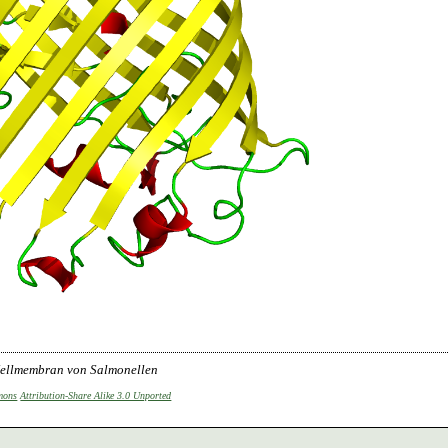
Zellmembran von Salmonellen
mons
Attribution-Share Alike 3.0 Unported