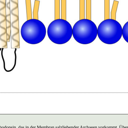
iorhodopsin, das in der Membran salzliebender Archaeen vorkommt. Üb