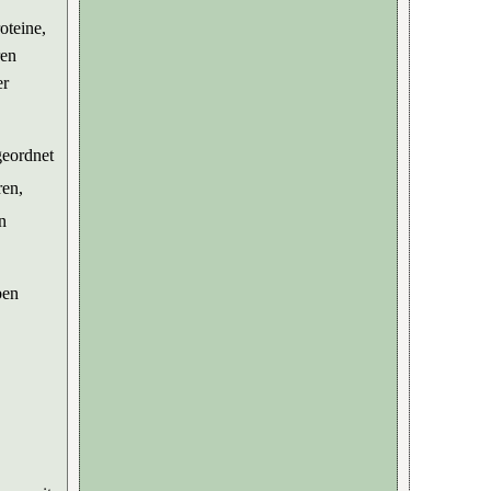
oteine,
ren
er
geordnet
ren,
n
ben