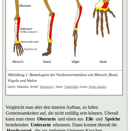
Homologien der Vorderextremitäten von Mensch, Hund,
Vögeln und Walen
Quelle: Wikipedia, Artikel "
Homologie
", Autor:
Vladlen666
, Lizenz:
Public domain
.
Vergleicht man aber den inneren Aufbau, so fallen
Gemeinsamkeiten auf, die nicht zufällig sein können. Überall
kann man einen
Oberarm
und einen aus
Elle
und
Speiche
bestehenden
Unterarm
erkennen. Dann kommt überall die
Handwurzel
, die aus mehreren kleineren Knochen