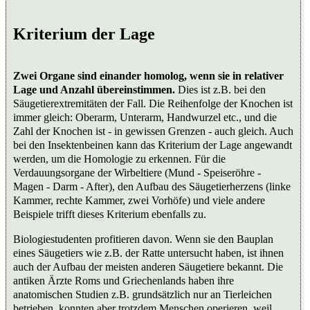
Kriterium der Lage
Zwei Organe sind einander homolog, wenn sie in relativer
Lage und Anzahl übereinstimmen.
Dies ist z.B. bei den
Säugetierextremitäten der Fall. Die Reihenfolge der Knochen ist
immer gleich: Oberarm, Unterarm, Handwurzel etc., und die
Zahl der Knochen ist - in gewissen Grenzen - auch gleich. Auch
bei den Insektenbeinen kann das Kriterium der Lage angewandt
werden, um die Homologie zu erkennen. Für die
Verdauungsorgane der Wirbeltiere (Mund - Speiseröhre -
Magen - Darm - After), den Aufbau des Säugetierherzens (linke
Kammer, rechte Kammer, zwei Vorhöfe) und viele andere
Beispiele trifft dieses Kriterium ebenfalls zu.
Biologiestudenten profitieren davon. Wenn sie den Bauplan
eines Säugetiers wie z.B. der Ratte untersucht haben, ist ihnen
auch der Aufbau der meisten anderen Säugetiere bekannt. Die
antiken Ärzte Roms und Griechenlands haben ihre
anatomischen Studien z.B. grundsätzlich nur an Tierleichen
betrieben, konnten aber trotzdem Menschen operieren, weil