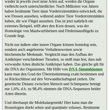
wieder in jeweils zwei neue Arten auf, werden die Organe
vielleicht noch unterschiedlicher. Nach Millionen von Jahren
haben bestimmte Tiere dann Vorderextremitäten entwickelt, die
wie Flossen aussehen, während andere Tiere Vorderextremitäten
haben, die wie Flügel aussehen. Das ist jetzt natürlich ein
extremes Beispiel, trifft aber den Kern dessen, was der
Homologie von Maulwurfsbeinen und Fledermausflügeln zu
Grunde liegt.
Nicht nur äußere oder innere Organe können homolog sein,
sondern auch angeborene Verhaltensweisen sowie
biochemische Merkmale. Vergleicht man den Aufbau der
Antikörper verschiedener Tierarten, so stellt man fest, dass nah
verwandte Arten ähnliche Antikörper haben. Das gleiche gilt für
die DNA der Organismen. Mit Hilfe von
DNA-Stammbäumen
kann man den Grad der Übereinstimmung exakt bestimmen und
so Rückschlüsse auf den Verwandtschaftsgrad ziehen. Die
genetische Distanz zwischen Mensch und Schimpanse beträgt
nur 1,6%, d.h. zu 98,4% stimmen die DNA-Sequenzen beider
Arten überein.
Und überhaupt die Molekulargenetik! Hier kann man die
Homologien direkt sehen und quantitativ erfassen. Bestimmte