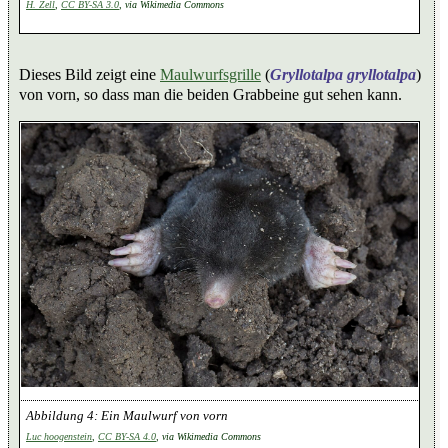
H. Zell
,
CC BY-SA 3.0
, via Wikimedia Commons
Dieses Bild zeigt eine
Maulwurfsgrille
(
Gryllotalpa gryllotalpa
)
von vorn, so dass man die beiden Grabbeine gut sehen kann.
Ein Maulwurf von vorn
Luc hoogenstein
,
CC BY-SA 4.0
, via Wikimedia Commons