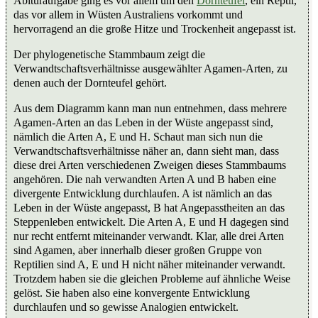
Abituraufgabe ging es vor allem um den
Dornteufel
, ein Reptil,
das vor allem in Wüsten Australiens vorkommt und
hervorragend an die große Hitze und Trockenheit angepasst ist.
Der phylogenetische Stammbaum zeigt die
Verwandtschaftsverhältnisse ausgewählter Agamen-Arten, zu
denen auch der Dornteufel gehört.
Aus dem Diagramm kann man nun entnehmen, dass mehrere
Agamen-Arten an das Leben in der Wüste angepasst sind,
nämlich die Arten A, E und H. Schaut man sich nun die
Verwandtschaftsverhältnisse näher an, dann sieht man, dass
diese drei Arten verschiedenen Zweigen dieses Stammbaums
angehören. Die nah verwandten Arten A und B haben eine
divergente Entwicklung durchlaufen. A ist nämlich an das
Leben in der Wüste angepasst, B hat Angepasstheiten an das
Steppenleben entwickelt. Die Arten A, E und H dagegen sind
nur recht entfernt miteinander verwandt. Klar, alle drei Arten
sind Agamen, aber innerhalb dieser großen Gruppe von
Reptilien sind A, E und H nicht näher miteinander verwandt.
Trotzdem haben sie die gleichen Probleme auf ähnliche Weise
gelöst. Sie haben also eine konvergente Entwicklung
durchlaufen und so gewisse Analogien entwickelt.