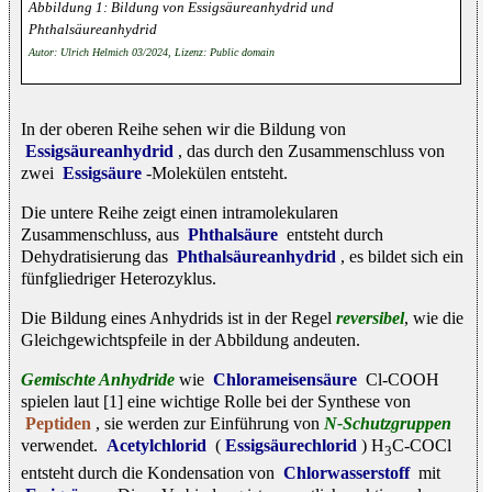
Bildung von Essigsäureanhydrid und
Phthalsäureanhydrid
Autor: Ulrich Helmich 03/2024, Lizenz: Public domain
In der oberen Reihe sehen wir die Bildung von
Essigsäureanhydrid
, das durch den Zusammenschluss von
zwei
Essigsäure
-Molekülen entsteht.
Die untere Reihe zeigt einen intramolekularen
Zusammenschluss, aus
Phthalsäure
entsteht durch
Dehydratisierung das
Phthalsäureanhydrid
, es bildet sich ein
fünfgliedriger Heterozyklus.
Die Bildung eines Anhydrids ist in der Regel
reversibel
, wie die
Gleichgewichtspfeile in der Abbildung andeuten.
Gemischte Anhydride
wie
Chlorameisensäure
Cl-COOH
spielen laut [1] eine wichtige Rolle bei der Synthese von
Peptiden
, sie werden zur Einführung von
N-Schutzgruppen
verwendet.
Acetylchlorid
(
Essigsäurechlorid
) H
C-COCl
3
entsteht durch die Kondensation von
Chlorwasserstoff
mit