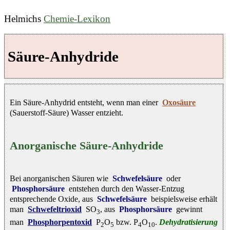
Helmichs
Chemie-Lexikon
Säure-Anhydride
Ein Säure-Anhydrid entsteht, wenn man einer
Oxosäure
(Sauerstoff-Säure) Wasser entzieht.
Anorganische Säure-Anhydride
Bei anorganischen Säuren wie
Schwefelsäure
oder
Phosphorsäure
entstehen durch den Wasser-Entzug
entsprechende Oxide, aus
Schwefelsäure
beispielsweise erhält
man
Schwefeltrioxid
SO
, aus
Phosphorsäure
gewinnt
3
man
Phosphorpentoxid
P
O
bzw. P
O
.
Dehydratisierung
2
5
4
10