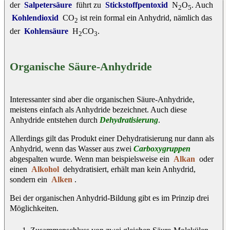
der
Salpetersäure
führt zu
Stickstoffpentoxid
N
O
. Auch
2
5
Kohlendioxid
CO
ist rein formal ein Anhydrid, nämlich das
2
der
Kohlensäure
H
CO
.
2
3
Organische Säure-Anhydride
Interessanter sind aber die organischen Säure-Anhydride,
meistens einfach als Anhydride bezeichnet. Auch diese
Anhydride entstehen durch
Dehydratisierung
.
Allerdings gilt das Produkt einer Dehydratisierung nur dann als
Anhydrid, wenn das Wasser aus zwei
Carboxygruppen
abgespalten wurde. Wenn man beispielsweise ein
Alkan
oder
einen
Alkohol
dehydratisiert, erhält man kein Anhydrid,
sondern ein
Alken
.
Bei der organischen Anhydrid-Bildung gibt es im Prinzip drei
Möglichkeiten.