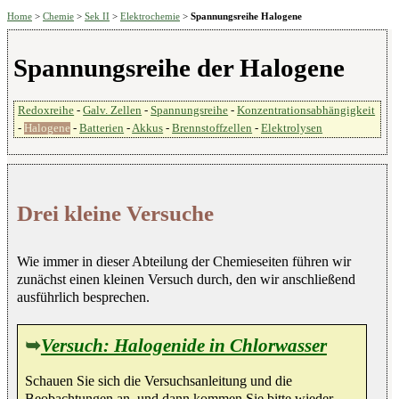
Home
>
Chemie
>
Sek II
>
Elektrochemie
>
Spannungsreihe Halogene
Spannungsreihe der Halogene
Redoxreihe
-
Galv. Zellen
-
Spannungsreihe
-
Konzentrationsabhängigkeit
-
Halogene
-
Batterien
-
Akkus
-
Brennstoffzellen
-
Elektrolysen
Drei kleine Versuche
Wie immer in dieser Abteilung der Chemieseiten führen wir
zunächst einen kleinen Versuch durch, den wir anschließend
ausführlich besprechen.
➥
Versuch: Halogenide in Chlorwasser
Schauen Sie sich die Versuchsanleitung und die
Beobachtungen an, und dann kommen Sie bitte wieder