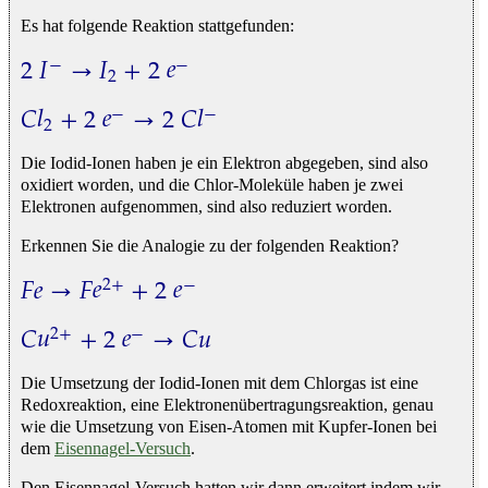
Es hat folgende Reaktion stattgefunden:
2
𝐼
→
𝐼
+
2
𝑒
−
−
2
2
I
−
→
I
2
+
2
e
−
𝐶
𝑙
+
2
𝑒
→
2
𝐶
𝑙
−
−
2
C
l
2
+
2
e
−
→
2
C
l
−
Die Iodid-Ionen haben je ein Elektron abgegeben, sind also
oxidiert worden, und die Chlor-Moleküle haben je zwei
Elektronen aufgenommen, sind also reduziert worden.
Erkennen Sie die Analogie zu der folgenden Reaktion?
𝐹
𝑒
→
𝐹
𝑒
+
2
𝑒
2
+
−
F
e
→
F
e
2
+
+
2
e
−
𝐶
𝑢
+
2
𝑒
→
𝐶
𝑢
2
+
−
C
u
2
+
+
2
e
−
→
C
u
Die Umsetzung der Iodid-Ionen mit dem Chlorgas ist eine
Redoxreaktion, eine Elektronenübertragungsreaktion, genau
wie die Umsetzung von Eisen-Atomen mit Kupfer-Ionen bei
dem
Eisennagel-Versuch
.
Den Eisennagel-Versuch hatten wir dann erweitert indem wir