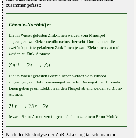
zusammengefasst:
Chemie-Nachhilfe:
Die im Wasser gelösten Zink-Ionen werden vom Minuspol
angezogen, wo Elektronenüberschuss herrscht. Dort nehmen die
zweifach positiv geladenen Zink-Ionen je zwei Elektronen auf und
werden zu Zink-Atomen:
𝑍
𝑛
+
2
𝑒
→
𝑍
𝑛
2
+
−
Z
n
2
+
+
2
e
−
→
Z
n
Die im Wasser gelösten Bromid-Ionen werden vom Pluspol
angezogen, wo Elektronenmangel herrscht. Die negativen Bromid-
Ionen geben je ein Elektron an den Pluspol ab und werden zu Brom-
Atomen:
2
𝐵
𝑟
→
2
𝐵
𝑟
+
2
𝑒
−
−
2
B
r
−
→
2
B
r
+
2
e
−
Je zwei Brom-Atome vereinigen sich dann zu einem Brom-Molekül.
Nach der Elektrolyse der ZnBr2-Lösung tauscht man die