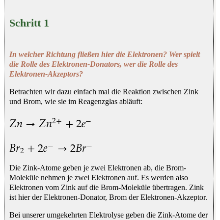
Schritt 1
In welcher Richtung fließen hier die Elektronen? Wer spielt
die Rolle des Elektronen-Donators, wer die Rolle des
Elektronen-Akzeptors?
Betrachten wir dazu einfach mal die Reaktion zwischen Zink
und Brom, wie sie im Reagenzglas abläuft:
𝑍
𝑛
→
𝑍
𝑛
+
2
𝑒
2
+
−
Z
n
→
Z
n
2
+
+
2
e
−
𝐵
𝑟
+
2
𝑒
→
2
𝐵
𝑟
−
−
2
B
r
2
+
2
e
−
→
2
B
r
−
Die Zink-Atome geben je zwei Elektronen ab, die Brom-
Moleküle nehmen je zwei Elektronen auf. Es werden also
Elektronen vom Zink auf die Brom-Moleküle übertragen. Zink
ist hier der Elektronen-Donator, Brom der Elektronen-Akzeptor.
Bei unserer umgekehrten Elektrolyse geben die Zink-Atome der