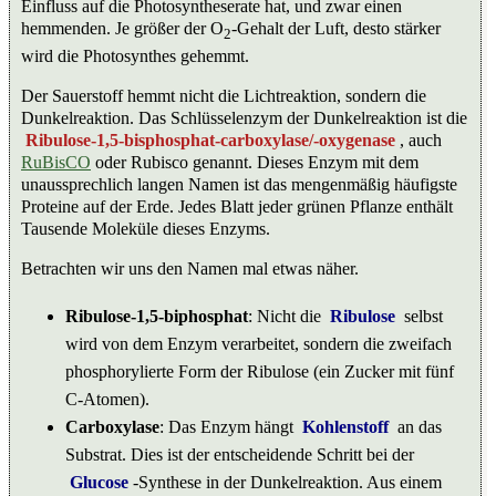
Einfluss auf die Photosyntheserate hat, und zwar einen
hemmenden. Je größer der O
-Gehalt der Luft, desto stärker
2
wird die Photosynthes gehemmt.
Der Sauerstoff hemmt nicht die Lichtreaktion, sondern die
Dunkelreaktion. Das Schlüsselenzym der Dunkelreaktion ist die
Ribulose-1,5-bisphosphat-carboxylase/-oxygenase
, auch
RuBisCO
oder Rubisco genannt. Dieses Enzym mit dem
unaussprechlich langen Namen ist das mengenmäßig häufigste
Proteine auf der Erde. Jedes Blatt jeder grünen Pflanze enthält
Tausende Moleküle dieses Enzyms.
Betrachten wir uns den Namen mal etwas näher.
Ribulose-1,5-biphosphat
: Nicht die
Ribulose
selbst
wird von dem Enzym verarbeitet, sondern die zweifach
phosphorylierte Form der Ribulose (ein Zucker mit fünf
C-Atomen).
Carboxylase
: Das Enzym hängt
Kohlenstoff
an das
Substrat. Dies ist der entscheidende Schritt bei der
Glucose
-Synthese in der Dunkelreaktion. Aus einem