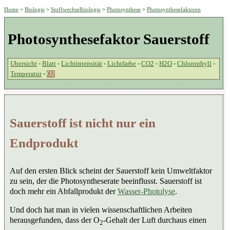
Home
>
Biologie
>
Stoffwechselbiologie
>
Photosynthese
>
Photosynthesefaktoren
Photosynthesefaktor Sauerstoff
Ubersicht
-
Blatt
-
Lichtintensität
-
Lichtfarbe
-
CO2
-
H2O
-
Chlorophyll
-
Temperatur
-
O2
Sauerstoff ist nicht nur ein
Endprodukt
Auf den ersten Blick scheint der Sauerstoff kein Umweltfaktor
zu sein, der die Photosyntheserate beeinflusst. Sauerstoff ist
doch mehr ein Abfallprodukt der
Wasser-Photolyse
.
Und doch hat man in vielen wissenschaftlichen Arbeiten
herausgefunden, dass der O
-Gehalt der Luft durchaus einen
2