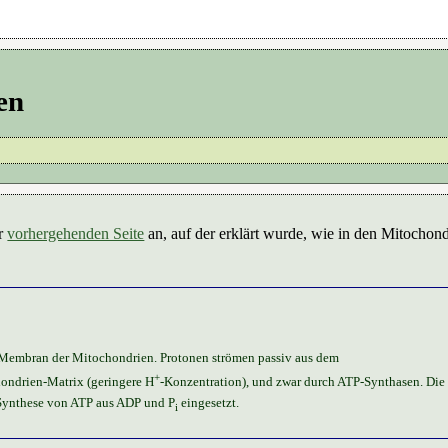
en
er
vorhergehenden Seite
an, auf der erklärt wurde, wie in den Mitochon
 Membran der Mitochondrien. Protonen strömen passiv aus dem
+
hondrien-Matrix (geringere H
-Konzentration), und zwar durch ATP-Synthasen. Die 
 Synthese von ATP aus ADP und P
eingesetzt.
i