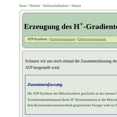
Home
>
Biologie
>
Stoffwechselbiologie
>
Atmung
+
Erzeugung des H
-Gradient
ATP-Synthese -
Protonentransport
-
Elektronentransport
Schauen wir uns noch einmal die Zusammenfassung d
ATP hergestellt wird:
Zusammenfassung
Die ATP-Synthese der Mitochondrien geschieht an der inneren
+
Zwischenmembranraum (hohe H
-Konzentration) in die Mitoc
dem Konzentrationsunterschied gespeicherte Energie wird zur