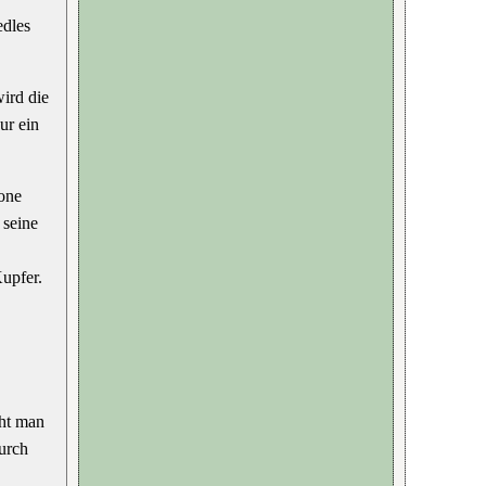
edles
ird die
ur ein
rone
 seine
upfer.
ht man
durch