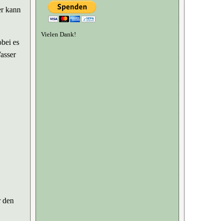
er kann
Vielen Dank!
bei es
asser
n
r den