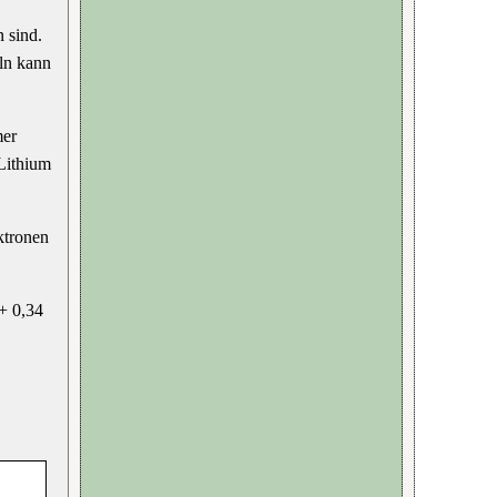
 sind.
ln kann
mer
 Lithium
ktronen
 + 0,34