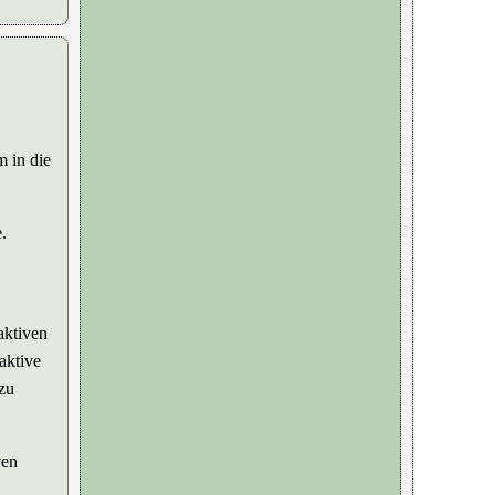
 in die
.
aktiven
aktive
zu
ven