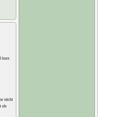
l kurz
e sticht
 als