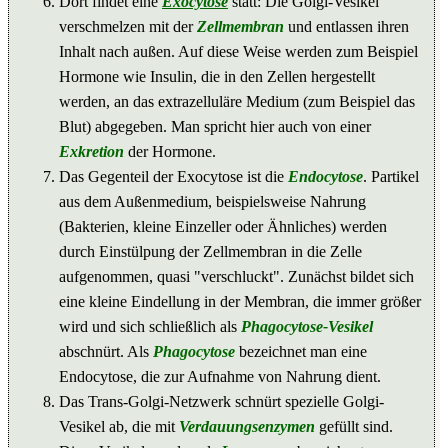
Dort findet eine
Exocytose
statt: Die Golgi-Vesikel
verschmelzen mit der
Zellmembran
und entlassen ihren
Inhalt nach außen. Auf diese Weise werden zum Beispiel
Hormone wie Insulin, die in den Zellen hergestellt
werden, an das extrazelluläre Medium (zum Beispiel das
Blut) abgegeben. Man spricht hier auch von einer
Exkretion
der Hormone.
Das Gegenteil der Exocytose ist die
Endocytose
. Partikel
aus dem Außenmedium, beispielsweise Nahrung
(Bakterien, kleine Einzeller oder Ähnliches) werden
durch Einstülpung der Zellmembran in die Zelle
aufgenommen, quasi "verschluckt". Zunächst bildet sich
eine kleine Eindellung in der Membran, die immer größer
wird und sich schließlich als
Phagocytose-Vesikel
abschnürt. Als
Phagocytose
bezeichnet man eine
Endocytose, die zur Aufnahme von Nahrung dient.
Das Trans-Golgi-Netzwerk schnürt spezielle Golgi-
Vesikel ab, die mit
Verdauungsenzymen
gefüllt sind.