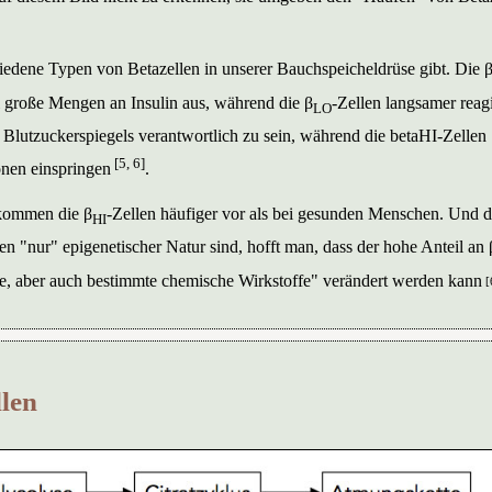
iedene Typen von Betazellen in unserer Bauchspeicheldrüse gibt. Die 
l große Mengen an Insulin aus, während die β
-Zellen langsamer reag
LO
r Blutzuckerspiegels verantwortlich zu sein, während die betaHI-Zellen
[5, 6]
onen einspringen
.
 kommen die β
-Zellen häufiger vor als bei gesunden Menschen. Und d
HI
 "nur" epigenetischer Natur sind, hofft man, dass der hohe Anteil an 
e, aber auch bestimmte chemische Wirkstoffe" verändert werden kann
[
llen