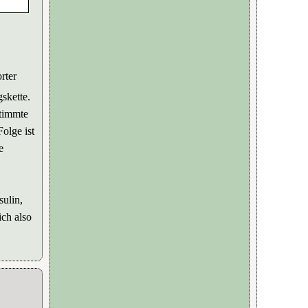
rter
skette.
stimmte
olge ist
e
sulin,
ich also