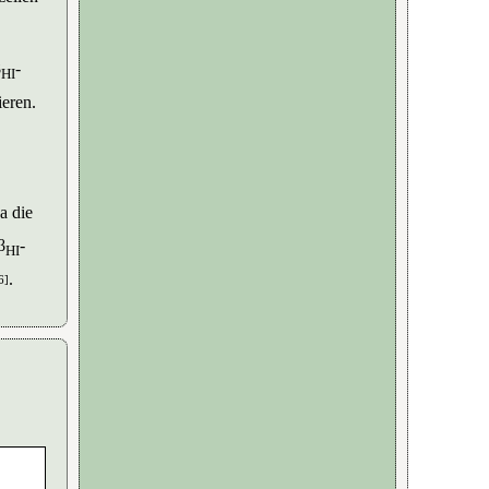
β
-
HI
ieren.
a die
β
-
HI
.
6]