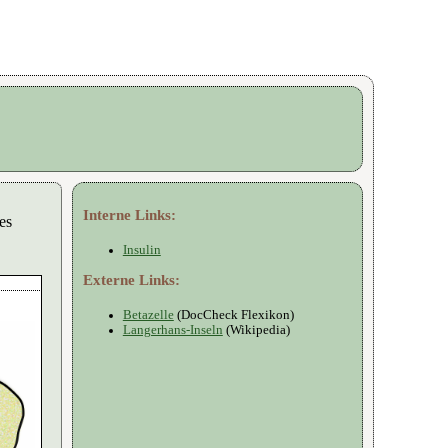
Interne Links:
es
Insulin
Externe Links:
Betazelle
(DocCheck Flexikon)
Langerhans-Inseln
(Wikipedia)