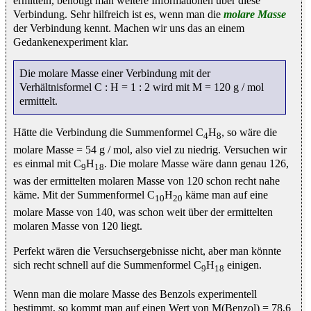
ermitteln, benötigt man weitere Informationen über diese
Verbindung. Sehr hilfreich ist es, wenn man die
molare Masse
der Verbindung kennt. Machen wir uns das an einem
Gedankenexperiment klar.
Die molare Masse einer Verbindung mit der
Verhältnisformel C : H = 1 : 2 wird mit M = 120 g / mol
ermittelt.
Hätte die Verbindung die Summenformel C
H
, so wäre die
4
8
molare Masse = 54 g / mol, also viel zu niedrig. Versuchen wir
es einmal mit C
H
. Die molare Masse wäre dann genau 126,
9
18
was der ermittelten molaren Masse von 120 schon recht nahe
käme. Mit der Summenformel C
H
käme man auf eine
10
20
molare Masse von 140, was schon weit über der ermittelten
molaren Masse von 120 liegt.
Perfekt wären die Versuchsergebnisse nicht, aber man könnte
sich recht schnell auf die Summenformel C
H
einigen.
9
18
Wenn man die molare Masse des Benzols experimentell
bestimmt, so kommt man auf einen Wert von M(Benzol) = 78,6