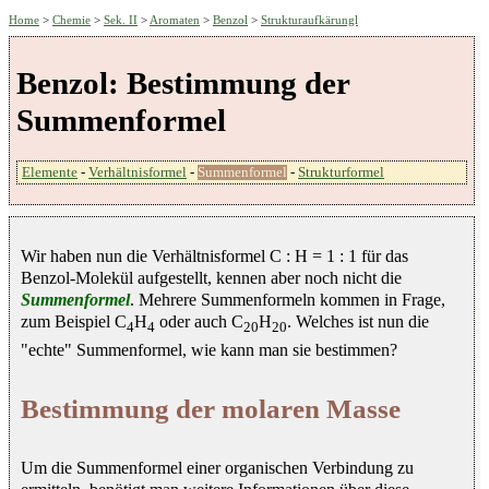
Home
>
Chemie
>
Sek. II
>
Aromaten
>
Benzol
>
Strukturaufkärungl
Benzol: Bestimmung der
Summenformel
Elemente
-
Verhältnisformel
-
Summenformel
-
Strukturformel
Wir haben nun die Verhältnisformel C : H = 1 : 1 für das
Benzol-Molekül aufgestellt, kennen aber noch nicht die
Summenformel
. Mehrere Summenformeln kommen in Frage,
zum Beispiel C
H
oder auch C
H
. Welches ist nun die
4
4
20
20
"echte" Summenformel, wie kann man sie bestimmen?
Bestimmung der molaren Masse
Um die Summenformel einer organischen Verbindung zu