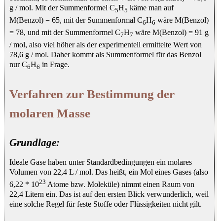
g / mol. Mit der Summenformel C
H
käme man auf
5
5
M(Benzol) = 65, mit der Summenformal C
H
wäre M(Benzol)
6
6
= 78, und mit der Summenformel C
H
wäre M(Benzol) = 91 g
7
7
/ mol, also viel höher als der experimentell ermittelte Wert von
78,6 g / mol. Daher kommt als Summenformel für das Benzol
nur C
H
in Frage.
6
6
Verfahren zur Bestimmung der
molaren Masse
Grundlage:
Ideale Gase haben unter Standardbedingungen ein molares
Volumen von 22,4 L / mol. Das heißt, ein Mol eines Gases (also
23
6,22 * 10
Atome bzw. Moleküle) nimmt einen Raum von
22,4 Litern ein. Das ist auf den ersten Blick verwunderlich, weil
eine solche Regel für feste Stoffe oder Flüssigkeiten nicht gilt.