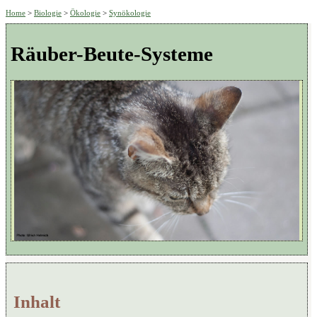
Home
>
Biologie
>
Ökologie
>
Synökologie
Räuber-Beute-Systeme
Inhalt