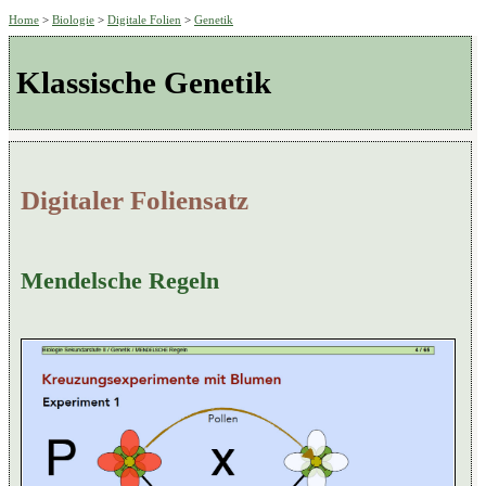
Home
>
Biologie
>
Digitale Folien
>
Genetik
Klassische Genetik
Digitaler Foliensatz
Mendelsche Regeln