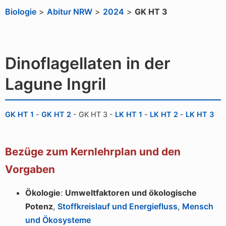
Biologie
>
Abitur NRW
>
2024
>
GK HT 3
Dinoflagellaten in der
Lagune Ingril
GK HT 1
-
GK HT 2
-
GK HT 3
-
LK HT 1
-
LK HT 2
-
LK HT 3
Bezüge zum Kernlehrplan und den
Vorgaben
Ökologie
:
Umweltfaktoren und ökologische
Potenz
,
Stoffkreislauf und Energiefluss
,
Mensch
und Ökosysteme