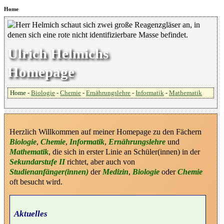
Home
Ulrich Helmichs
Homepage
Home -
Biologie
-
Chemie
-
Ernährungslehre
-
Informatik
-
Mathematik
Herzlich Willkommen auf meiner Homepage zu den Fächern
Biologie
,
Chemie
,
Informatik
,
Ernährungslehre
und
Mathematik
, die sich in erster Linie an Schüler(innen) in der
Sekundarstufe II
richtet, aber auch von
Studienanfänger(innen)
der
Medizin
,
Biologie
oder
Chemie
oft besucht wird.
Aktuelles